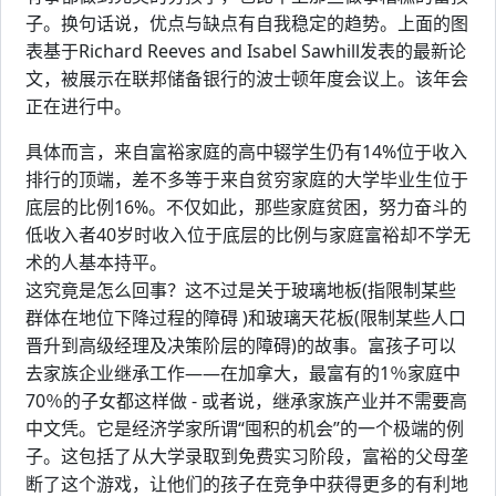
子。换句话说，优点与缺点有自我稳定的趋势。上面的图
表基于Richard Reeves and Isabel Sawhill发表的最新论
文，被展示在联邦储备银行的波士顿年度会议上。该年会
正在进行中。
具体而言，来自富裕家庭的高中辍学生仍有14%位于收入
排行的顶端，差不多等于来自贫穷家庭的大学毕业生位于
底层的比例16%。不仅如此，那些家庭贫困，努力奋斗的
低收入者40岁时收入位于底层的比例与家庭富裕却不学无
术的人基本持平。
这究竟是怎么回事？这不过是关于玻璃地板(指限制某些
群体在地位下降过程的障碍 )和玻璃天花板(限制某些人口
晋升到高级经理及决策阶层的障碍)的故事。富孩子可以
去家族企业继承工作——在加拿大，最富有的1％家庭中
70％的子女都这样做 - 或者说，继承家族产业并不需要高
中文凭。它是经济学家所谓“囤积的机会”的一个极端的例
子。这包括了从大学录取到免费实习阶段，富裕的父母垄
断了这个游戏，让他们的孩子在竞争中获得更多的有利地