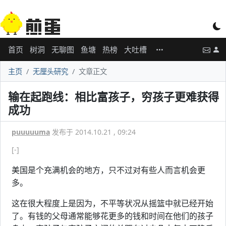
首页
树洞
无聊图
鱼塘
热榜
大吐槽
主页
无厘头研究
文章正文
输在起跑线：相比富孩子，穷孩子更难获得
成功
puuuuuma
发布于 2014.10.21 , 09:24
[-]
美国是个充满机会的地方，只不过对有些人而言机会更
多。
这在很大程度上是因为，不平等状况从摇篮中就已经开始
了。有钱的父母通常能够花更多的钱和时间在他们的孩子