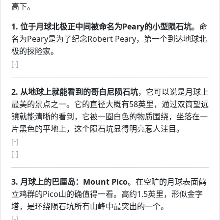
高下。
1. 位于月球北极正中间被命名为Peary的小型陨石坑
。命
名为Peary是为了纪念Robert Peary，第一个到达地球北
极的探险家。
[-]
2. 从地球上就能看到的哥白尼陨石坑
，它可以说是月球上
最美的景点之一。它的直径大概有58英里，通过双筒望远
镜就能清晰的看到，它被一圈白色的物质围绕，坐落在一
片黑色的平地上，这个陨石坑显得明亮惹人注目。
[-]
[-]
3. 月球上的巴厘岛：Mount Pico
。在空旷的月球表面鹤
立鸡群的Pico山的确值得一看。高约1.5英里，形似金字
塔，是环绕陨石坑所有山峰中最突出的一个。
[-]