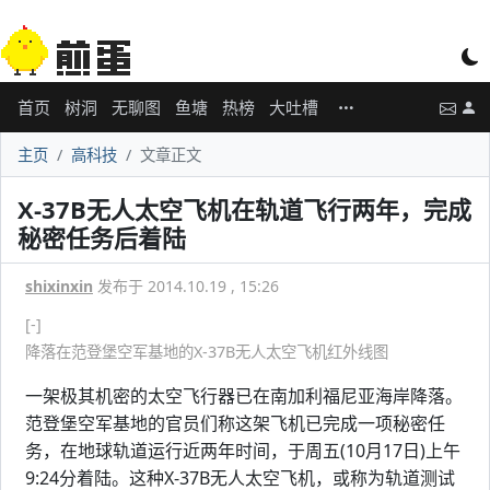
首页
树洞
无聊图
鱼塘
热榜
大吐槽
主页
高科技
文章正文
X-37B无人太空飞机在轨道飞行两年，完成
秘密任务后着陆
shixinxin
发布于 2014.10.19 , 15:26
[-]
降落在范登堡空军基地的X-37B无人太空飞机红外线图
一架极其机密的太空飞行器已在南加利福尼亚海岸降落。
范登堡空军基地的官员们称这架飞机已完成一项秘密任
务，在地球轨道运行近两年时间，于周五(10月17日)上午
9:24分着陆。这种X-37B无人太空飞机，或称为轨道测试