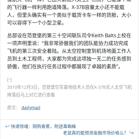
的飞行器一样利用跑道降落。X-37B容量太小还不能载
人，但里头确实有一个类似于载货卡车一样的货舱，大小
可以容得下一个小型卫星。
总部设在范登堡的第三十空间联队司令Keith Balts上校在
一项声明里说：“我非常骄傲我们的团队能协力成功完成
飞机的第三次安全着陆。从太空控制室到机场地面工作人
员到土木工程师，大家都为完成这项独一无二的任务感到
骄傲，他们在执行任务过程中都展现了卓越的素质”。
[-]
2010年12月3日，范登堡空军基地技术人员在X-37B无人太空飞机
降落后马上对它进行查看
原文：
dailymail
快递惊魂：网购香蕉，附送毒蜘蛛
老鼠真的能预测金融市场价格么？