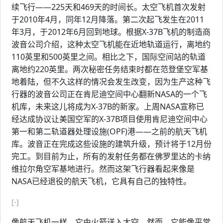
续飞行——225天和469天的时间长。太空飞机首次发射
于2010年4月，同年12月降落。第二次起飞发生在2011
年3月，于2012年6月回到地球。根据X-37B飞机的制造商
波音公司介绍，这种太空飞机能在近地轨道运行，离地约
110英里和500英里之间。相比之下，国际空间站的轨道
离地约220英里。两次秘密任务结束时都在范登堡空军基
地着陆，但不久这样的情况会发生改变，因为生产这种飞
行器的波音公司正在肯尼迪空间中心翻新NASA的一个飞
机库，未来这儿将成为X-37B的新家。上周NASA宣称已
经达成协议让美国空军的X-37B项目使用肯尼迪空间中心
第一和第二轨道器处理设施(OPF)港——之前的航天飞机
库。波音正在完成这些设施的建筑升级，预计将于12月份
完工。到目前为止，所有的发射任务都在佛罗里达的卡纳
维拉尔角空军基地进行。然而这架飞行器看起来像是
NASA已经退役的航天飞机，它具有自己的独特性。
[-]
像航天飞机一样，它由火箭送入太空。然而，它能像平常