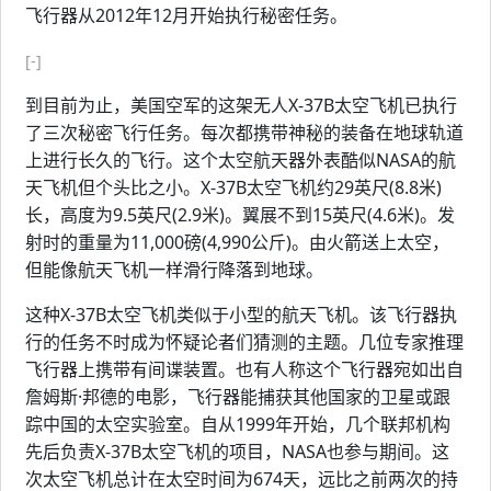
飞行器从2012年12月开始执行秘密任务。
[-]
到目前为止，美国空军的这架无人X-37B太空飞机已执行
了三次秘密飞行任务。每次都携带神秘的装备在地球轨道
上进行长久的飞行。这个太空航天器外表酷似NASA的航
天飞机但个头比之小。X-37B太空飞机约29英尺(8.8米)
长，高度为9.5英尺(2.9米)。翼展不到15英尺(4.6米)。发
射时的重量为11,000磅(4,990公斤)。由火箭送上太空，
但能像航天飞机一样滑行降落到地球。
这种X-37B太空飞机类似于小型的航天飞机。该飞行器执
行的任务不时成为怀疑论者们猜测的主题。几位专家推理
飞行器上携带有间谍装置。也有人称这个飞行器宛如出自
詹姆斯·邦德的电影，飞行器能捕获其他国家的卫星或跟
踪中国的太空实验室。自从1999年开始，几个联邦机构
先后负责X-37B太空飞机的项目，NASA也参与期间。这
次太空飞机总计在太空时间为674天，远比之前两次的持