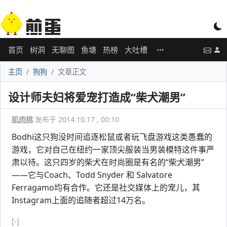
首页
树洞
无聊图
鱼塘
热榜
大吐槽
主页
狗狗
文章正文
设计师夫妇将爱宠打造成“柴犬潮男”
肌肉桃
发布于 2014.10.17 , 00:10
Bodhi这只狗没时间追逐松鼠或者玩飞盘游戏这类愚蠢的
游戏，它对自己在纽约一家顶尖服装当男装模特这件事严
肃以待。这只四岁的柴犬在时尚圈是有名的“柴犬潮男”
——它与Coach、Todd Snyder 和 Salvatore
Ferragamo均有合作。它还是社交媒体上的宠儿，其
Instagram上面的追随者超过14万名。
[-]