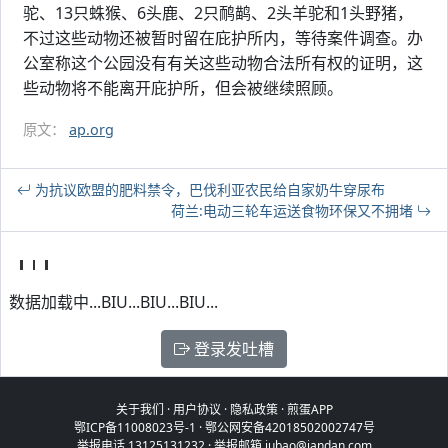
驼、13只蛛猴、6头鹿、2只鸸鹋、2头羊驼和1头野猪，
不过这些动物还被暂时留在庇护所内，等待案件调查。办
公室称这个公园没有有关这些动物合法所有权的证明，这
些动物将不能离开庇护所，但会被继续照顾。
原文：
ap.org
为抗议欧盟的肥料禁令，巴伐利亚农民给自家奶牛穿尿布
荷兰:电动三轮车运送食物环保又不拥堵
数据加载中...BIU...BIU...BIU...
登录发吐槽
关于我们
·
用户协议
·
隐私政策
·
煎蛋APP
鄂ICP备11008023号-1
·
鄂公网安备42018502002747号
举报电话 13125131232 · 举报邮箱 jubao@jandan.com