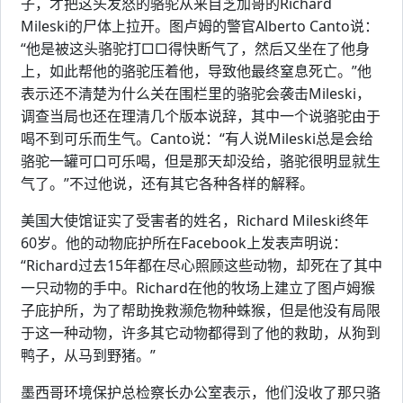
子，才把这头发怒的骆驼从来自芝加哥的Richard
Mileski的尸体上拉开。图卢姆的警官Alberto Canto说：
“他是被这头骆驼打□□得快断气了，然后又坐在了他身
上，如此帮他的骆驼压着他，导致他最终窒息死亡。”他
表示还不清楚为什么关在围栏里的骆驼会袭击Mileski，
调查当局也还在理清几个版本说辞，其中一个说骆驼由于
喝不到可乐而生气。Canto说：“有人说Mileski总是会给
骆驼一罐可口可乐喝，但是那天却没给，骆驼很明显就生
气了。”不过他说，还有其它各种各样的解释。
美国大使馆证实了受害者的姓名，Richard Mileski终年
60岁。他的动物庇护所在Facebook上发表声明说：
“Richard过去15年都在尽心照顾这些动物，却死在了其中
一只动物的手中。Richard在他的牧场上建立了图卢姆猴
子庇护所，为了帮助挽救濒危物种蛛猴，但是他没有局限
于这一种动物，许多其它动物都得到了他的救助，从狗到
鸭子，从马到野猪。”
墨西哥环境保护总检察长办公室表示，他们没收了那只骆