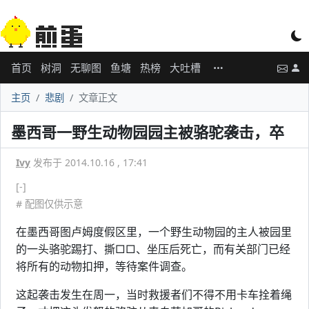
首页
树洞
无聊图
鱼塘
热榜
大吐槽
主页
悲剧
文章正文
墨西哥一野生动物园园主被骆驼袭击，卒
Ivy
发布于 2014.10.16 , 17:41
[-]
# 配图仅供示意
在墨西哥图卢姆度假区里，一个野生动物园的主人被园里
的一头骆驼踢打、撕□□、坐压后死亡，而有关部门已经
将所有的动物扣押，等待案件调查。
这起袭击发生在周一，当时救援者们不得不用卡车拴着绳