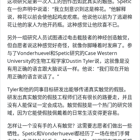
这项研究是第一次人工的创作出如此真实的触感。Spetic
在一份声明中说道：“我立刻意识到这是棉花。”他解释
说，棉花以前会使他起鸡皮疙瘩。他说他以前为了逃避棉
花让他的家人为他开药瓶。这种感觉让他欣喜不已。
另外一组研究人员试图通过电击截肢者的神经创造触觉，
但自愿者说这种感觉好奇怪，就像你脚睡着时发麻了。参
与了Vonderhuevel和Spetic研究的Case Western
University的生物工程学家Dustin Tyler说，这就像是没
有用正确的语言跟大脑说话一样。他说：“我们现在开始
用正确的语言说话了。”
Tyler和他的同事目标研发出能够传递真实触觉的假肢。
研发出真实触觉的假肢工程师们还有很长的路要走，并且
没有人能保证一定会成功。触觉假肢是一个热门的研究领
域，因为它能使假肢佩戴着的日常生活变得更容易。
怎样让一个没有手的人有触觉？这需要志愿者们做出一些
牺牲。Spetic和Vonderhuevel都经历了一场在他们手臂