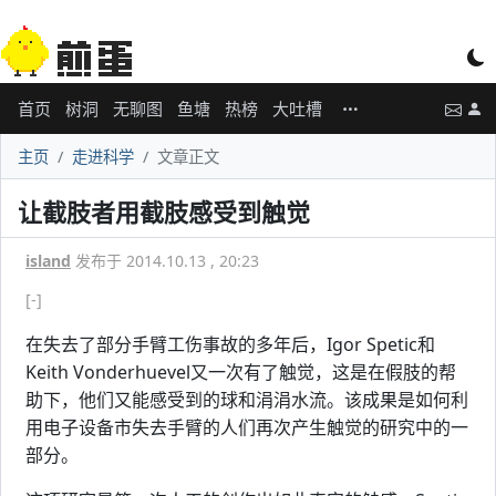
首页
树洞
无聊图
鱼塘
热榜
大吐槽
主页
走进科学
文章正文
让截肢者用截肢感受到触觉
island
发布于 2014.10.13 , 20:23
[-]
在失去了部分手臂工伤事故的多年后，Igor Spetic和
Keith Vonderhuevel又一次有了触觉，这是在假肢的帮
助下，他们又能感受到的球和涓涓水流。该成果是如何利
用电子设备市失去手臂的人们再次产生触觉的研究中的一
部分。