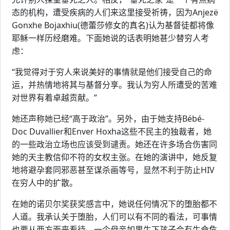
态的机构，遭受疾病的人们来这里接受祈祷，因为Anjezë
Gonxhe Bojaxhiu(德蕾莎修女的真名)认为基督徒都将像
耶稣一样历经磨难。下面她说的话表明她甚少替穷人考
虑：
“我觉得对于穷人来说美好的事情就是他们接受自己的命
运，并热情地将其与基督分享。我认为穷人所遭受的苦难
对世界有着卓越贡献。”
她还声称她已经“高于政治”。另外，由于她支持Bébé-
Doc Duvallier和Enver Hoxha这些不民主的独裁者，她
的一些政治立场也应该受到谴责。她还在许多场合伤害同
她的天主教信仰不符的女权主张。在她的演讲中，她反复
地将避孕套同邪恶甚至谋杀画等号，显然不利于防止HIV
在穷人中的扩散。
在她的诺贝尔奖获奖感言中，她说任何情况下的堕胎都不
人道。我承认关于堕胎，人们可以有不同的看法，可事情
也要从两方面来看待，一个母亲如果生下孩子会有生命危