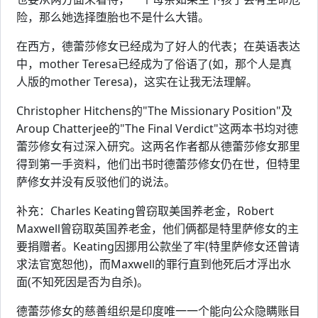
险，那么她选择堕胎也不是什么大错。
在西方，德蕾莎修女已经成为了好人的代表；在英语表达
中，mother Teresa已经成为了俗语了(如，那个人是真
人版的mother Teresa)，这实在让我无法理解。
Christopher Hitchens的"The Missionary Position"及
Aroup Chatterjee的"The Final Verdict"这两本书均对德
蕾莎修女有过深入研究。这两名作者都从德蕾莎修女那里
得到第一手资料，他们出书时德蕾莎修女仍在世，但特里
萨修女并没有反驳他们的说法。
补充：Charles Keating曾窃取美国养老金，Robert
Maxwell曾窃取英国养老金，他们俩都是特里萨修女的主
要捐赠者。Keating因挪用公款坐了牢(特里萨修女还曾请
求法官宽恕他)，而Maxwell的罪行直到他死后才浮出水
面(不知死因是否为自杀)。
德蕾莎修女的慈善组织是印度唯一一个能向公众隐瞒账目