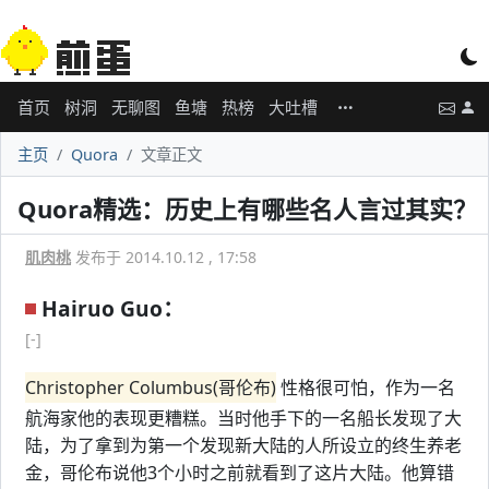
首页
树洞
无聊图
鱼塘
热榜
大吐槽
主页
Quora
文章正文
Quora精选：历史上有哪些名人言过其实？
肌肉桃
发布于 2014.10.12 , 17:58
Hairuo Guo：
[-]
Christopher Columbus(哥伦布)
性格很可怕，作为一名
航海家他的表现更糟糕。当时他手下的一名船长发现了大
陆，为了拿到为第一个发现新大陆的人所设立的终生养老
金，哥伦布说他3个小时之前就看到了这片大陆。他算错