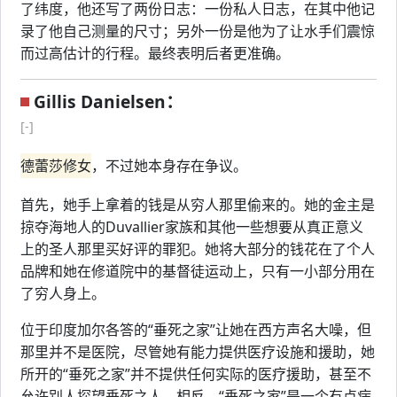
了纬度，他还写了两份日志：一份私人日志，在其中他记
录了他自己测量的尺寸；另外一份是他为了让水手们震惊
而过高估计的行程。最终表明后者更准确。
Gillis Danielsen：
[-]
德蕾莎修女
，不过她本身存在争议。
首先，她手上拿着的钱是从穷人那里偷来的。她的金主是
掠夺海地人的Duvallier家族和其他一些想要从真正意义
上的圣人那里买好评的罪犯。她将大部分的钱花在了个人
品牌和她在修道院中的基督徒运动上，只有一小部分用在
了穷人身上。
位于印度加尔各答的“垂死之家”让她在西方声名大噪，但
那里并不是医院，尽管她有能力提供医疗设施和援助，她
所开的“垂死之家”并不提供任何实际的医疗援助，甚至不
允许别人探望垂死之人。相反，“垂死之家”是一个有点病