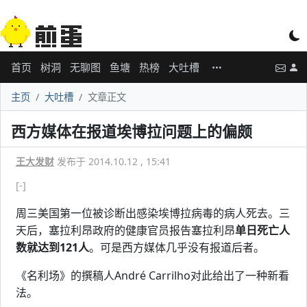
首页
树洞
无聊图
鱼塘
热榜
大吐槽
主页
大吐槽
文章正文
西方媒体在报道埃博拉问题上的偏颇
王大发财
发布于 2014.10.12 , 15:41
[-]
周三美国第一位被诊断出感染埃博拉病毒的病人死去。三
天后，塞拉利昂政府的健康官员报告塞拉利昂
单日死亡人
数就达到121人
。可是西方媒体几乎没有报道后者。
《名利场》的撰稿人André Carrilho对此给出了一种新看
法。