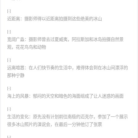
[-]
近距离：摄影师得以近距离拍摄到这些绝美的冰山
[-]
宽阔广淼：摄影师曾去过夏威夷，阿拉斯加和冰岛拍摄自然景
观，花花鸟鸟和动物
[-]
远离喧嚣：在人们快节奏的生活中，难得体会到在冰山间漂浮的
那种宁静
[-]
海上的风暴：郁闷的天空和暗色的海面组成了让人迷惑的画面
[-]
生活的变化：原先没有计划前往南极的迈克尔，参加了一个展示
很多冰山照片的演说会，在最后一分钟他订了张票
[-]