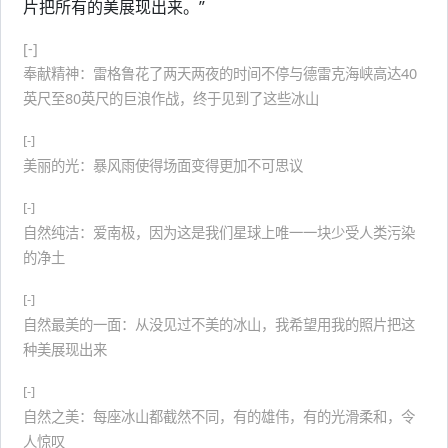
片把所有的美展现出来。”
[-]
奉献精神：雷格鲁花了两天两夜的时间不停与德雷克海峡高达40
英尺至80英尺的巨浪作战，终于见到了这些冰山
[-]
美丽的光：暴风雨使得场面变得更加不可思议
[-]
自然纯洁：爱南极，因为这是我们星球上唯一一块少受人类污染
的净土
[-]
自然最美的一面：从没见过不美的冰山，我希望用我的照片把这
种美展现出来
[-]
自然之美：每座冰山都截然不同，有的雄伟，有的光滑柔和，令
人惊叹