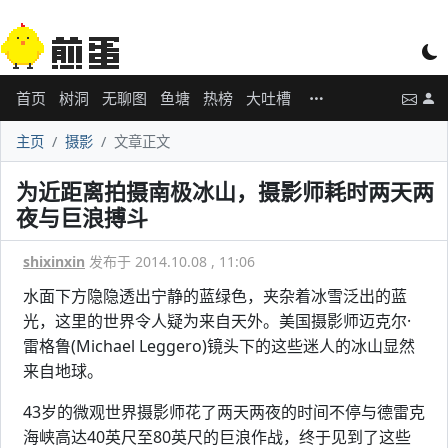
首页
树洞
无聊图
鱼塘
热榜
大吐槽
主页
摄影
文章正文
为近距离拍摄南极冰山，摄影师耗时两天两
夜与巨浪搏斗
shixinxin
发布于 2014.10.08 , 11:06
水面下方隐隐透出宁静的蓝绿色，夹杂着冰雪泛出的蓝
光，这里的世界令人疑为来自天外。美国摄影师迈克尔·
雷格鲁(Michael Leggero)镜头下的这些迷人的冰山显然
来自地球。
43岁的微观世界摄影师花了两天两夜的时间不停与德雷克
海峡高达40英尺至80英尺的巨浪作战，终于见到了这些