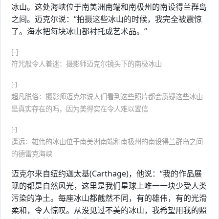
冰山。这处海峡位于南美洲南端和南极州的南设得兰群岛
之间。迈克尔说：“拍摄这些冰山的时候，我完全被震惊
了。海水把每块冰山都衬托成艺术品。”
[-]
符咒般令人着迷：摄影师迈克尔镜头下的南极冰山
[-]
超凡脱俗：摄影师迈克尔说人们看到这些照片都会质疑这些冰山
是真实存在的吗，因为美得实在令人难以置信
[-]
遥远：雄伟的冰山位于南美洲南端和南极州的南设得兰群岛之间
的德雷克海峡
迈克尔来自纽约迦太基(Carthage)，他说：“我的作品展
现的都是自然风光，这里是我们星球上唯一一块少受人类
污染的净土。每座冰山都截然不同，有的雄伟，有的光滑
柔和，令人惊叹。从没见过不美的冰山，我希望用我的照