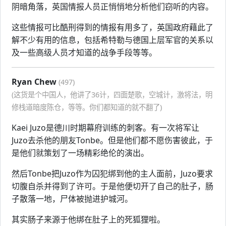
阴暗角落，英国情报人员正悄悄地分析他们窃听的内容。
这些情报可比酷刑得到的情报有用多了，英国政府藉此了
解不少有用的信息，包括希特勒与德国上层军官的关系以
及一些高级人员才知道的战争手段等等。
Ryan Chew
(497)
(这货是个中国人，他讲了36计，四面楚歌，空城计，激将法，明
修栈道暗度陈仓，等等。你们都知道的就不翻了)
Kaei Juzo是德川时期幕府训练的刺客。有一次将军让
Juzo去杀他的朋友Tonbe。但是他们都不愿伤害彼此，于
是他们就策划了一场精彩绝伦的演出。
然后Tonbe把Juzo作为囚犯绑到他的主人面前，Juzo要求
切腹自杀并得到了许可。于是他便切开了自己的肚子，肠
子散落一地，尸体被抛进护城河。
其实肠子来源于他绑在肚子上的死狐狸啦。