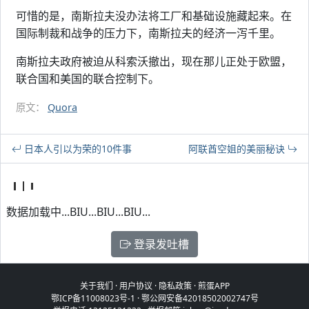
可惜的是，南斯拉夫没办法将工厂和基础设施藏起来。在
国际制裁和战争的压力下，南斯拉夫的经济一泻千里。
南斯拉夫政府被迫从科索沃撤出，现在那儿正处于欧盟，
联合国和美国的联合控制下。
原文：
Quora
日本人引以为荣的10件事
阿联酋空姐的美丽秘诀
数据加载中...BIU...BIU...BIU...
登录发吐槽
关于我们
·
用户协议
·
隐私政策
·
煎蛋APP
鄂ICP备11008023号-1
·
鄂公网安备42018502002747号