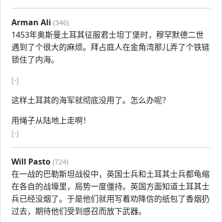
Arman Ali
(346)
1453年奥斯曼土耳其征服君士坦丁堡时，穆罕默德二世
遇到了个很大的麻烦。拜占庭人在金角湾那儿弄了个铁链
锁住了内海。
[-]
这样土耳其的海军就彻底没用了。怎么办呢？
用绳子从陆地上走啊！
[-]
Will Pasto
(724)
在一战的巴勒斯坦战役中，英国士兵和土耳其士兵都龟缩
在各自的战壕里，局势一度僵持。英国方面知道土耳其士
兵已经没烟了。于是他们就用写着劝降信的纸包了香烟扔
过去，期待他们受到感召而放下武器。