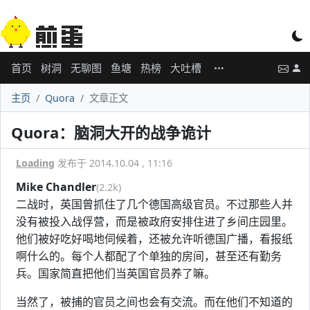
首页
树洞
无聊图
鱼塘
热榜
大吐槽
主页
Quora
文章正文
Quora：脑洞大开的战争诡计
Loading
发布于 2014.10.04 , 11:16
Mike Chandler
(2.2k)
二战时，英国曾抓住了几个德国高级官员。不过那些人并
没有被投入战俘营，而是被政府安排住进了乡间庄园里。
他们被好吃好喝地伺候着，还被允许听德国广播，看报纸
啊什么的。每个人都配了个单独的房间，甚至还有勤务
兵。国家简直把他们当英国官员养了嘛。
当然了，被捕的官员之间也会有交流。而在他们不知道的