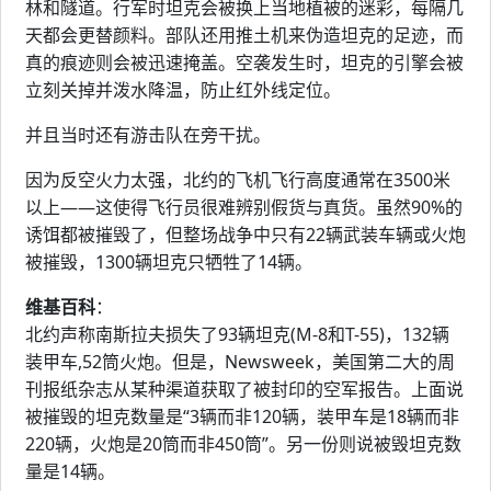
林和隧道。行军时坦克会被换上当地植被的迷彩，每隔几
天都会更替颜料。部队还用推土机来伪造坦克的足迹，而
真的痕迹则会被迅速掩盖。空袭发生时，坦克的引擎会被
立刻关掉并泼水降温，防止红外线定位。
并且当时还有游击队在旁干扰。
因为反空火力太强，北约的飞机飞行高度通常在3500米
以上——这使得飞行员很难辨别假货与真货。虽然90%的
诱饵都被摧毁了，但整场战争中只有22辆武装车辆或火炮
被摧毁，1300辆坦克只牺牲了14辆。
维基百科
：
北约声称南斯拉夫损失了93辆坦克(M-8和T-55)，132辆
装甲车,52筒火炮。但是，Newsweek，美国第二大的周
刊报纸杂志从某种渠道获取了被封印的空军报告。上面说
被摧毁的坦克数量是“3辆而非120辆，装甲车是18辆而非
220辆，火炮是20筒而非450筒”。另一份则说被毁坦克数
量是14辆。