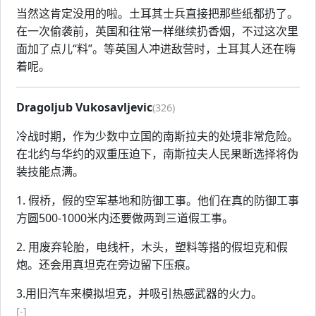
当然这肯定没用的啦。土耳其士兵直接把那些纸都扔了。
在一次偷袭前，英国和往常一样继续扔香烟，不过这次里
面加了点儿“料”。等英国人冲进敌营时，土耳其人还在嗨
着呢。
Dragoljub Vukosavljevic
(326)
冷战时期，作为少数中立国的南斯拉夫的处境非常危险。
在北约与华约的双重压迫下，南斯拉夫人民果断选择将伪
装技能点满。
1. 假桥，假的空军基地和防御工事。他们在真的防御工事
方圆500-1000米内还要做两到三道假工事。
2. 用废弃轮胎，电线杆，木头，塑料等搭的假坦克和假
炮。还会用真坦克在旁边留下压痕。
3.用旧汽车来模拟坦克，并吸引热感武器的火力。
[-]