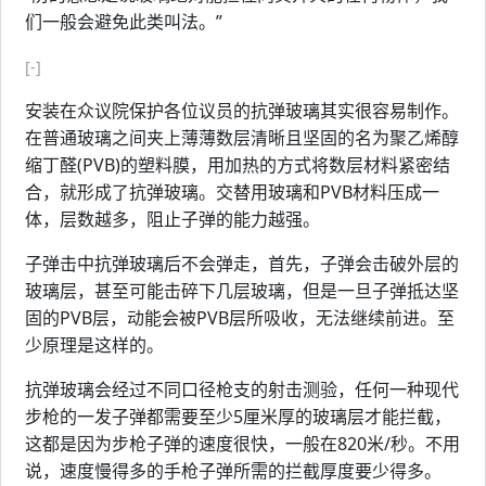
们一般会避免此类叫法。”
[-]
安装在众议院保护各位议员的抗弹玻璃其实很容易制作。
在普通玻璃之间夹上薄薄数层清晰且坚固的名为聚乙烯醇
缩丁醛(PVB)的塑料膜，用加热的方式将数层材料紧密结
合，就形成了抗弹玻璃。交替用玻璃和PVB材料压成一
体，层数越多，阻止子弹的能力越强。
子弹击中抗弹玻璃后不会弹走，首先，子弹会击破外层的
玻璃层，甚至可能击碎下几层玻璃，但是一旦子弹抵达坚
固的PVB层，动能会被PVB层所吸收，无法继续前进。至
少原理是这样的。
抗弹玻璃会经过不同口径枪支的射击测验，任何一种现代
步枪的一发子弹都需要至少5厘米厚的玻璃层才能拦截，
这都是因为步枪子弹的速度很快，一般在820米/秒。不用
说，速度慢得多的手枪子弹所需的拦截厚度要少得多。