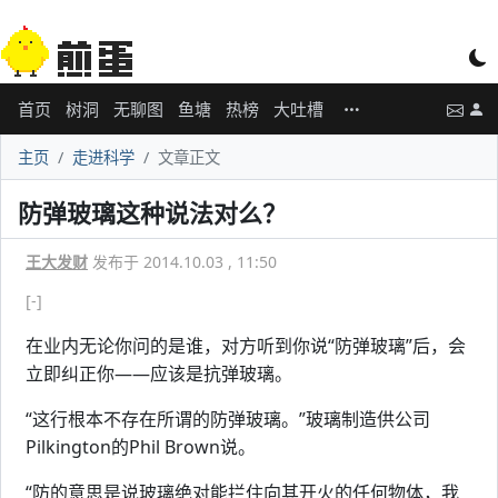
首页
树洞
无聊图
鱼塘
热榜
大吐槽
主页
走进科学
文章正文
防弹玻璃这种说法对么？
王大发财
发布于 2014.10.03 , 11:50
[-]
在业内无论你问的是谁，对方听到你说“防弹玻璃”后，会
立即纠正你——应该是抗弹玻璃。
“这行根本不存在所谓的防弹玻璃。”玻璃制造供公司
Pilkington的Phil Brown说。
“防的意思是说玻璃绝对能拦住向其开火的任何物体，我