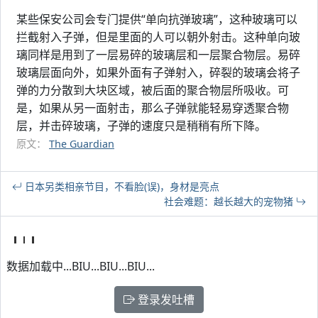
某些保安公司会专门提供“单向抗弹玻璃”，这种玻璃可以
拦截射入子弹，但是里面的人可以朝外射击。这种单向玻
璃同样是用到了一层易碎的玻璃层和一层聚合物层。易碎
玻璃层面向外，如果外面有子弹射入，碎裂的玻璃会将子
弹的力分散到大块区域，被后面的聚合物层所吸收。可
是，如果从另一面射击，那么子弹就能轻易穿透聚合物
层，并击碎玻璃，子弹的速度只是稍稍有所下降。
原文：
The Guardian
日本另类相亲节目，不看脸(误)，身材是亮点
社会难题：越长越大的宠物猪
数据加载中...BIU...BIU...BIU...
登录发吐槽