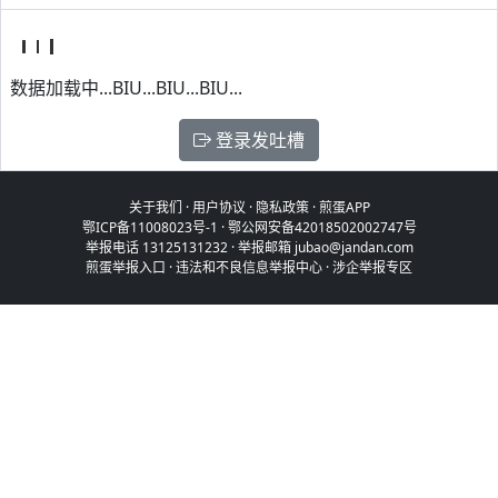
数据加载中...BIU...BIU...BIU...
登录发吐槽
关于我们
·
用户协议
·
隐私政策
·
煎蛋APP
鄂ICP备11008023号-1
·
鄂公网安备42018502002747号
举报电话 13125131232 · 举报邮箱 jubao@jandan.com
煎蛋举报入口
·
违法和不良信息举报中心
·
涉企举报专区