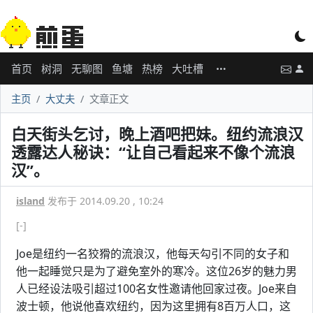
首页
树洞
无聊图
鱼塘
热榜
大吐槽
主页
大丈夫
文章正文
白天街头乞讨，晚上酒吧把妹。纽约流浪汉
透露达人秘诀：“让自己看起来不像个流浪
汉”。
island
发布于 2014.09.20 , 10:24
[-]
Joe是纽约一名狡猾的流浪汉，他每天勾引不同的女子和
他一起睡觉只是为了避免室外的寒冷。这位26岁的魅力男
人已经设法吸引超过100名女性邀请他回家过夜。Joe来自
波士顿，他说他喜欢纽约，因为这里拥有8百万人口，这