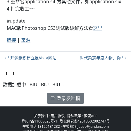
3.重命名application.sif 为其他文件，如application.six
4.打完收工~~
#update:
MAC版Photoshop CS3测试版破解方法看
这里
链接
|
来源
开源组织建立反Vista网站
时代杂志年度人物：你
数据加载中...BIU...BIU...BIU...
登录发吐槽
关于我们
·
用户协议
·
隐私政策
·
煎蛋APP
鄂ICP备11008023号-1
·
鄂公网安备42018502002747号
举报电话 13125131232 · 举报邮箱 jubao@jandan.com