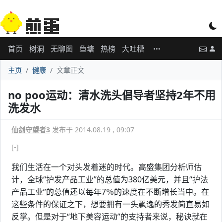
首页
树洞
无聊图
鱼塘
热榜
大吐槽
主页
健康
文章正文
no poo运动：清水洗头倡导者坚持2年不用
洗发水
仙剑守望者3
发布于 2014.08.19 , 09:07
[-]
我们生活在一个对头发着迷的时代。高盛集团分析师估
计，全球“护发产品工业”的总值为380亿美元，并且“护法
产品工业”的总值还以每年7％的速度在不断增长当中。在
这些条件的保证之下，想要拥有一头飘逸的秀发简直易如
反掌。但是对于“地下美容运动”的支持者来说，秘诀就在