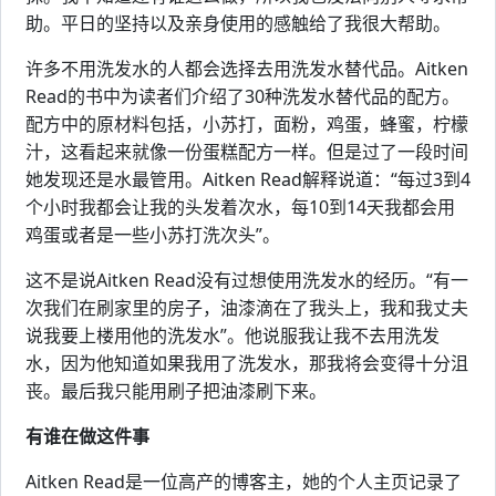
助。平日的坚持以及亲身使用的感触给了我很大帮助。
许多不用洗发水的人都会选择去用洗发水替代品。Aitken
Read的书中为读者们介绍了30种洗发水替代品的配方。
配方中的原材料包括，小苏打，面粉，鸡蛋，蜂蜜，柠檬
汁，这看起来就像一份蛋糕配方一样。但是过了一段时间
她发现还是水最管用。Aitken Read解释说道：“每过3到4
个小时我都会让我的头发着次水，每10到14天我都会用
鸡蛋或者是一些小苏打洗次头”。
这不是说Aitken Read没有过想使用洗发水的经历。“有一
次我们在刷家里的房子，油漆滴在了我头上，我和我丈夫
说我要上楼用他的洗发水”。他说服我让我不去用洗发
水，因为他知道如果我用了洗发水，那我将会变得十分沮
丧。最后我只能用刷子把油漆刷下来。
有谁在做这件事
Aitken Read是一位高产的博客主，她的个人主页记录了