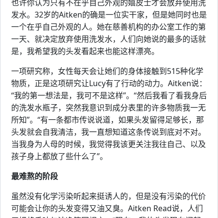
也许你认为只有不在乎自己外观的嬉皮士才会放弃使用洗
发水。32岁的Aitken的确是一位实干家，但是她同时也是
一个在乎自己外观的人。她在慈善机构的办公室工作的第
一天、就决定放弃使用洗发水，人们向她说的最多的话就
是，我希望我的头发看起来也能这样漂亮。
一项研究称，女性每天会让她们的身体接触到515种化学
物质，正是这项研究让Lucy有了行动的动力。Aitken说：
“我的第一想法是，我可不是这样”。“然后我看了看我身后
的洗发水瓶子，突然我意识到成分表里的许多物质我一无
所知”。“有一条都市传说说道，如果头发留得足够长，那
头发就会自我清洁，我一直想知道这条传说到底对不对。
当我身为人母的时候，我觉得我该更关注我往自己、以及
孩子身上都放了些什么了”。
最难熬的阶段
虽然没有化学污染听起来挺诱人的，但是没有污染的代价
可能会让你的头发变得又油又臭。Aitken Read说，人们