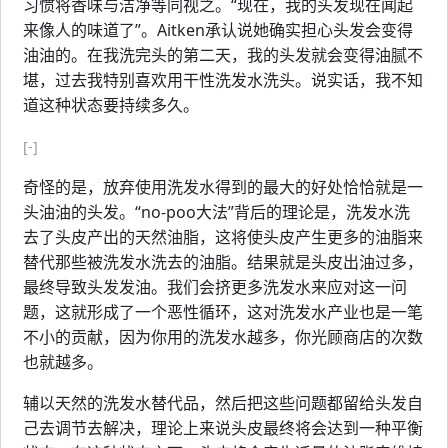
习惯将香味与洁净等同视之。“现在，我的头发现在闻起
来像人的味道了”。Aitken承认说她确实担心头发会变得
油油的。在我洗完头的第二天，我的头发就会变得油腻不
堪，过去我特别喜欢用干性洗发水洗头。说实话，我不知
道这种状态要持续多久。
[-]
奇怪的是，放弃使用洗发水得到的最大的好处恰恰就是一
头油油的头发。“no-poo大法”背后的理论是，洗发水洗
去了头皮产出的天然油脂，这将使头皮产生更多的油脂来
替代那些被洗发水洗去的油脂。结果就是头皮出油过多，
最终导致头发发油。我们会挤更多洗发水来应对这一问
题，这就形成了一个恶性循环，这对洗发水产业也是一笔
不小的贡献，因为你用的洗发水越多，你光顾商店的次数
也就越多。
辅以天然的洗发水替代品，然后把这些问题都留给头发自
己去调节去解决，理论上来说头皮最终将会达到一种平衡