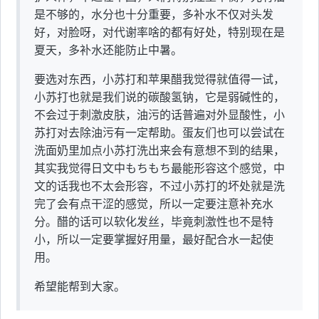
是不够的，水分也十分重要，多补水不仅对头发
好，对脸呀，对代谢率啥的都有好处，特别现在是
夏天，多补水还能防止中暑。
要选对东西，小苏打和苹果醋我觉得就值得一试，
小苏打也就是我们说的碳酸氢钠，它是弱碱性的，
不会过于刺激皮肤，油污的话普遍对外显酸性，小
苏打对去除油污有一定帮助。蛋友们也可以尝试在
洗面奶里加点小苏打洗出来会有意想不到的结果，
其实我觉得日文中もちもち最能形容这个感觉，中
文的话我也不太会形容，不过小苏打的坏处就是洗
完了会有点干涩的感觉，所以一定要注意补充水
分。醋的话可以软化发丝，毕竟刺激性也不是特
小，所以一定要掌握好用量，最好配合水一起使
用。
希望能帮到大家。