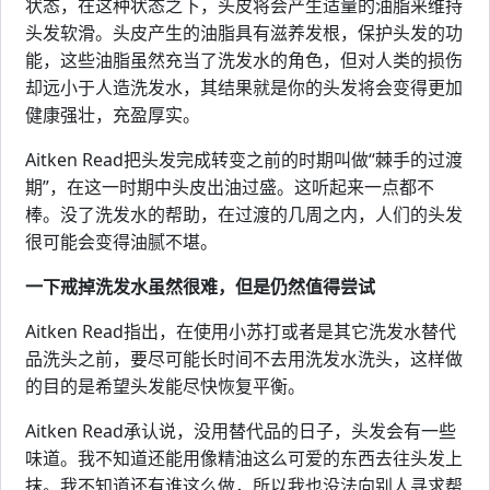
状态，在这种状态之下，头皮将会产生适量的油脂来维持
头发软滑。头皮产生的油脂具有滋养发根，保护头发的功
能，这些油脂虽然充当了洗发水的角色，但对人类的损伤
却远小于人造洗发水，其结果就是你的头发将会变得更加
健康强壮，充盈厚实。
Aitken Read把头发完成转变之前的时期叫做“棘手的过渡
期”，在这一时期中头皮出油过盛。这听起来一点都不
棒。没了洗发水的帮助，在过渡的几周之内，人们的头发
很可能会变得油腻不堪。
一下戒掉洗发水虽然很难，但是仍然值得尝试
Aitken Read指出，在使用小苏打或者是其它洗发水替代
品洗头之前，要尽可能长时间不去用洗发水洗头，这样做
的目的是希望头发能尽快恢复平衡。
Aitken Read承认说，没用替代品的日子，头发会有一些
味道。我不知道还能用像精油这么可爱的东西去往头发上
抹。我不知道还有谁这么做，所以我也没法向别人寻求帮