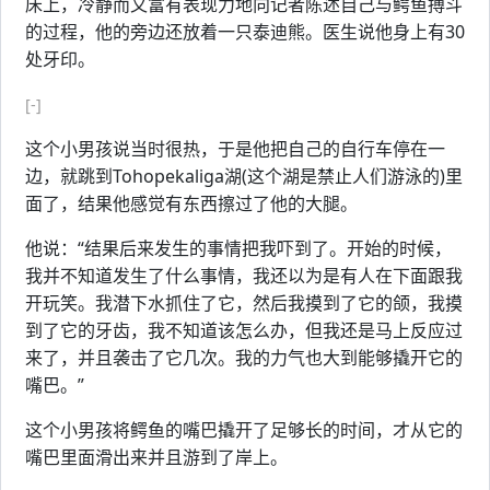
床上，冷静而又富有表现力地向记者陈述自己与鳄鱼搏斗
的过程，他的旁边还放着一只泰迪熊。医生说他身上有30
处牙印。
[-]
这个小男孩说当时很热，于是他把自己的自行车停在一
边，就跳到Tohopekaliga湖(这个湖是禁止人们游泳的)里
面了，结果他感觉有东西擦过了他的大腿。
他说：“结果后来发生的事情把我吓到了。开始的时候，
我并不知道发生了什么事情，我还以为是有人在下面跟我
开玩笑。我潜下水抓住了它，然后我摸到了它的颌，我摸
到了它的牙齿，我不知道该怎么办，但我还是马上反应过
来了，并且袭击了它几次。我的力气也大到能够撬开它的
嘴巴。”
这个小男孩将鳄鱼的嘴巴撬开了足够长的时间，才从它的
嘴巴里面滑出来并且游到了岸上。