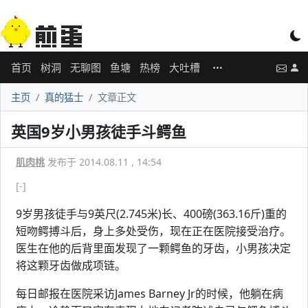
首页
树洞
无聊图
鱼塘
热榜
大吐槽
主页
真的猛士
文章正文
英国9岁小男孩徒手斗鳄鱼
肌肉桃
发布于 2014.08.11 , 14:54
[-]
9岁男孩徒手与9英尺(2.745米)长、400磅(363.16斤)重的
短吻鳄搏斗后，身上多处受伤，现在正在医院接受治疗。
医生在他的后背里面发现了一颗鳄鱼的牙齿，小男孩决定
将这颗牙齿做成项链。
每日邮报在医院采访James Barney Jr的时候，他躺在病