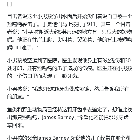
[-]
目击者说这个小男孩浮出水面后开始尖叫着说自己被一个
短吻鳄袭击了。于是他们马上拨打了911。其中一个目击
者说：“小男孩附近大约5英尺远的地方有一只很大的短吻
鳄。他正在往岸上爬，尖叫着、哭泣着，他的背上被短吻
鳄□□遍了。”
小男孩被空运到了医院，医生发现他身上有3处浅伤和30
处牙印，还有短吻鳄的爪子造成的伤痕。医生还在小男孩
的一个伤口里面发现了一颗牙齿。
小男孩说：“我想把这颗牙齿做成项链，然后告诉我所有
的朋友。”
鱼类和野生动物局已经将这颗牙齿拿去鉴定了，想借此找
出那只短吻鳄，James Barney Jr希望他还能把那颗牙齿
拿回来。
小男孩的父亲James Barney Sr说他的儿子经常在那个湖