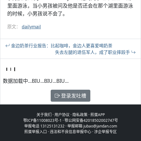
里面游泳，当小男孩被问及他是否还会在那个湖里面游泳
的时候，小男孩说不会了。
原文：
dailymail
金边奶茶行业报告：比起咖啡，金边人更喜爱喝奶茶
失去左腿的退伍军人，成了职业摔跤手
数据加载中...BIU...BIU...BIU...
登录发吐槽
关于我们
·
用户协议
·
隐私政策
·
煎蛋APP
鄂ICP备11008023号-1
·
鄂公网安备42018502002747号
举报电话 13125131232 · 举报邮箱 jubao@jandan.com
煎蛋举报入口
·
违法和不良信息举报中心
·
涉企举报专区