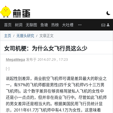
首页
树洞
无聊图
鱼塘
热榜
大吐槽
主页
无厘头研究
文章正文
女司机梗：为什么女飞行员这么少
MegaMega
发布于 2014.07.29 , 17:23
[-]
说起性别差异，商业航空飞机师可谓是差异最大的职业之
一，有97%的飞机师都是男性(四千女飞机师VS十三万男
飞机师)。这个数字差异在够资格驾驶私人飞机的女性中
还是小一点点的，但并非在商业飞行中。尽管如此飞机师
的男女差异还是相当大的。根据美国民用飞行员统计显
示，2011年61.7万飞机师中有4.1万为女性，这意味着