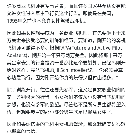
许多商业飞机师有军事背景，而且许多国家甚至还没有能
允许女性进入军事飞行员这个行当。即使是在美国，
1993年之前也不允许女性驾驶战斗机。
因此如果女性想要成为一名商业飞机师，首先要砸下十来
万美金来接受必要的训练和经历。要知道，刚开始的客机
飞机师可赚得不多。根据FAPA(Future and Active Pilot
Advisers)，刚开始一年只有两万美金。因此将那十来万
美金拿去别的行当投资一番都比这个要划算，最起码刚开
始时这样。民航飞机师Jill Schilmoeller说：“你必须要真
心热爱飞行，因为刚开始你真的赚得少但付出很多。”
除了训练开销，往往还要先参军，这又是男女职业倾向的
又一差别极大的行当。小女孩们不仅从小没有当飞机师的
梦想，也没有参军的欲望。尽管也不是所有男生都希望入
伍，但想要参军的那小部分男生就足以抛离女生了。
因此如果你搭乘的飞机由女机师驾驶，那么就确实是很较
小概率的事情。