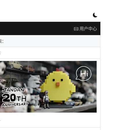
用户中心
告
广