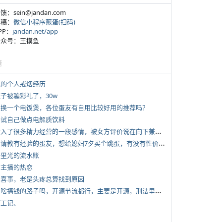
反馈：sein@jandan.com
投稿：
微信小程序煎蛋(扫码)
APP：
jandan.net/app
 公众号：王摸鱼
塘
 我的个人戒烟经历
侄子被骗彩礼了，30w
 想换一个电饭煲，各位蛋友有自用比较好用的推荐吗？
 尝试自己做点电解质饮料
*
投入了很多精力经营的一段感情，被女方评价说在向下兼容我，感觉有点破防
*
想请教有经验的蛋友，想给媳妇7夕买个跳蛋，有没有性价比高的推荐
 千里光的流水账
女主播的热恋
 大喜事，老是头疼总算找到原因
*
有啥搞钱的路子吗，开源节流都行，主要是开源，刑法里的咱不做
打工记、