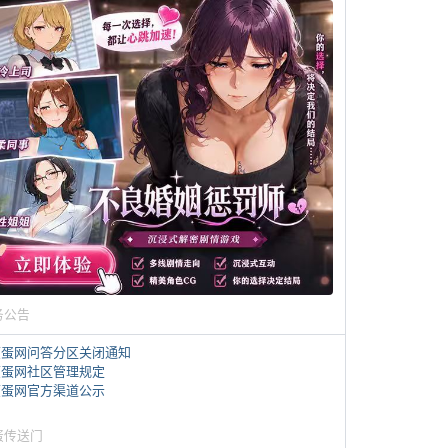
务公告
煎蛋网问答分区关闭通知
煎蛋网社区管理规定
煎蛋网官方渠道公示
蛋传送门