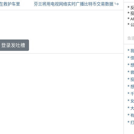
在救护车里
芬兰将用电视网络实时广播比特币交易数据
* 
* 
* 
*
鱼
登录发吐槽
*
* 
*
*
*
* 
*
* 