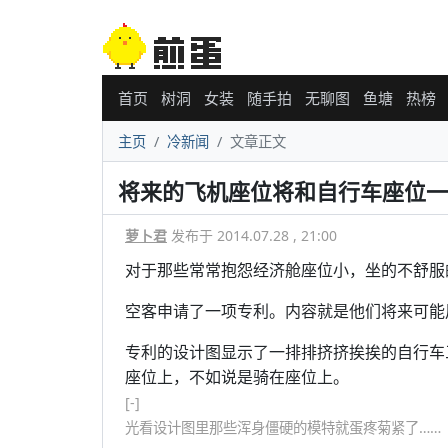
首页
树洞
女装
随手拍
无聊图
鱼塘
热榜
主页
冷新闻
文章正文
将来的飞机座位将和自行车座位一
萝卜君
发布于 2014.07.28 , 21:00
对于那些常常抱怨经济舱座位小，坐的不舒服
空客申请了一项专利。内容就是他们将来可能
专利的设计图显示了一排排挤挤挨挨的自行车
座位上，不如说是骑在座位上。
[-]
光看设计图里那些浑身僵硬的模特就蛋疼菊紧了……