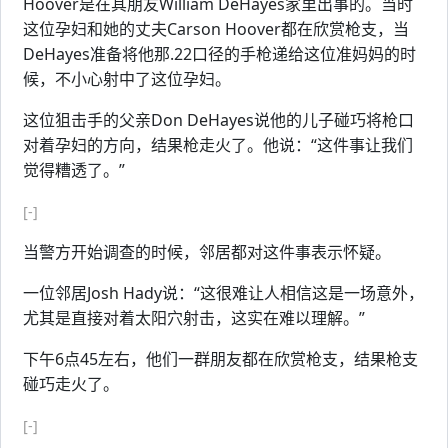
Hoover是在其朋友William DeHayes家里出事的。当时
这位孕妇和她的丈夫Carson Hoover都在欣赏枪支，当
DeHayes准备将他那.22口径的手枪递给这位准妈妈的时
候，不小心射中了这位孕妇。
这位狙击手的父亲Don DeHayes说他的儿子碰巧将枪口
对着孕妇的方向，结果枪走火了。他说：“这件事让我们
觉得糟透了。”
[-]
当警方开始调查的时候，邻居都对这件事表示怀疑。
一位邻居Josh Hady说：“这很难让人相信这是一场意外，
尤其是直接对着太阳穴射击，这实在难以理解。”
下午6点45左右，他们一群朋友都在欣赏枪支，结果枪支
碰巧走火了。
[-]