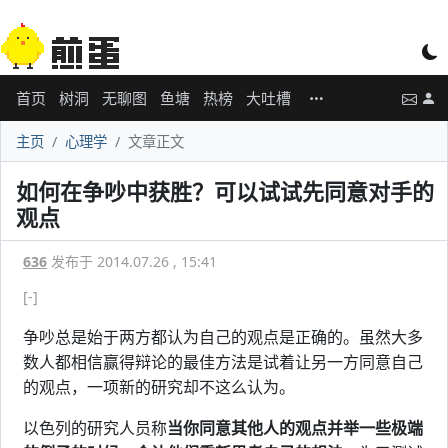
首页
树洞
无聊图
鱼塘
热榜
大吐槽
主页
心理学
文章正文
如何在争吵中获胜？可以试试先同意对手的
观点
636
发布于 2014.07.26 , 15:41
[-]
争吵总是始于两方都认为自己的观点是正确的。虽然大多
数人都相信赢得辩论的最佳方法是试着让另一方同意自己
的观点，一项新的研究却不这么认为。
以色列的研究人员称
当你同意其他人的观点并举一些极端