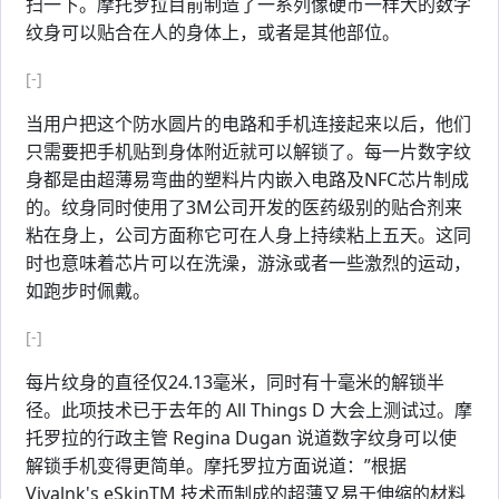
扫一下。摩托罗拉目前制造了一系列像硬币一样大的数字
纹身可以贴合在人的身体上，或者是其他部位。
[-]
当用户把这个防水圆片的电路和手机连接起来以后，他们
只需要把手机贴到身体附近就可以解锁了。每一片数字纹
身都是由超薄易弯曲的塑料片内嵌入电路及NFC芯片制成
的。纹身同时使用了3M公司开发的医药级别的贴合剂来
粘在身上，公司方面称它可在人身上持续粘上五天。这同
时也意味着芯片可以在洗澡，游泳或者一些激烈的运动，
如跑步时佩戴。
[-]
每片纹身的直径仅24.13毫米，同时有十毫米的解锁半
径。此项技术已于去年的 All Things D 大会上测试过。摩
托罗拉的行政主管 Regina Dugan 说道数字纹身可以使
解锁手机变得更简单。摩托罗拉方面说道：”根据
Vivalnk's eSkinTM 技术而制成的超薄又易于伸缩的材料