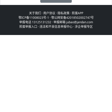
关于我们
·
用户协议
·
隐私政策
·
煎蛋APP
鄂ICP备11008023号-1
·
鄂公网安备42018502002747号
举报电话 13125131232 · 举报邮箱 jubao@jandan.com
煎蛋举报入口
·
违法和不良信息举报中心
·
涉企举报专区