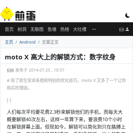
首页
树洞
无聊图
鱼塘
热榜
大吐槽
主页
Android
文章正文
moto X 高大上的解锁方式：数字纹身
636
发布于 2014.07.25 , 10:57
# 除了原生安卓系统和特别的优化技巧，moto X 又多了一个让你
购买的理由。
[-]
人们每次平均要花费2.3秒来解锁他们的手机，而每天大
概要解锁40次左右，这样一年算下来，要浪费10个小时
在解锁屏幕上面。但现如今，解锁可以简化到只在胳膊上