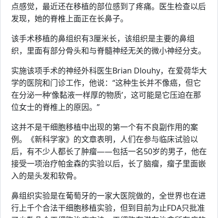
点感觉，最近还在移植的部位感到了疼痛。医生检查以后
发现，她的脊椎上面正在长鼻子。
该手术移植的鼻组织有3厘米长，该组织是主要的鼻组
织，里面有部分骨头和与脊髓神经无关的微小神经分支。
实施该项手术的神经外科医生Brian Dlouhy，在爱荷华大
学的医院和门诊工作，他说：“这种生长并不像癌，但它
在分泌一种‘像黏液一样厚的物质’，这可能是它压迫在那
位女士的脊椎上的原因。”
这并不是干细胞移植中出现的第一个有不良副作用的案
例。《新科学家》的文章表明，人们在参与临床试验以
后，有不少人都长了肿瘤——包括一名50岁的男子，他在
接受一项治疗帕金森的实验以后，长了脑瘤，瘤子里面嵌
入的是头发和软骨。
鼻组织实验是在葡萄牙的一家大医院做的，全世界也在进
行上千个合法干细胞移植实验，但到目前为止FDA只批准