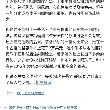
了少数几个干细胞治疗方法。干细胞有潜在治愈所有病的
可能，包括秃头、糖尿病、心血管疾病以及帕金森。但有
些能分化成身体任何细胞的干细胞，也有可能会造成损
害。
但这并不能阻止一些私人企业兜售未经证实的干细胞疗
法，这些没有被精确测试过安全性的疗法可能不会有效，
还会造成危险的后果。拿洛杉矶的一位女士来说，她在一
个古怪的整容手术上花了2万美元，这个手术从她的腹部
提取干细胞然后注射到脸上。后来她的脸上长出了多余的
骨头，这让她没办法睁开眼睛，也不能转动眼珠子。科学
家在2012年给她动手术摘掉了那根多余的骨头。
但试图关掉这件科学上失败(或者是欺诈)的公司时缺遭到
了病人的反抗。#
相关报道
原文：
Popular Science
如何增长人口？日政治家提议发放带孔避孕套