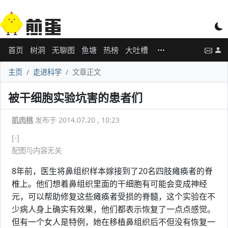
首页
树洞
无聊图
鱼塘
热榜
大吐槽
主页
走进科学
文章正文
被干细胞实验坑害的患者们
肌肉桃
发布于 2014.07.20 , 10:23
[-]
配图与内容无关
8年前，医生将鼻组织样本嫁接到了20名四肢瘫痪者的脊
椎上。他们想着鼻组织里面的干细胞有可能会变成神经
元，可以帮助修复这些瘫痪者受损的脊髓，这个实验在不
少病人身上确实有效果，他们都表示恢复了一点点感觉。
但有一个女人是特例，她在移植鼻组织后不但没有恢复一