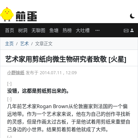
首页
树洞
无聊图
鱼塘
热榜
大吐槽
主页
艺术
文章正文
艺术家用剪纸向微生物研究者致敬 [火星]
小野妹纸
发布于 2014.07.11 , 12:09
[-]
没错，这都是剪纸剪出来的。
[-]
几年前艺术家Rogan Brown从伦敦搬家到法国的一个偏
远地带。作为一个艺术家来说，他在为自己的创作寻找新
的灵感，但是作画太过古板，于是他试着用剪纸来重塑自
己身边的小世界。结果剪着剪着他就成了大师。
[-]