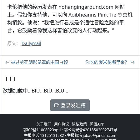
卡伦把他的经历发表在 nohangingaround.com 网站
上。假如你支持他，可以向 Aoibheanns Pink Tie 慈善机
构捐款。他说：“我把旅行看成是个通往冒险之路的平
台，它鼓励着像我这样害怕改变的人行动起来。”
原文：
Dailymail
被过劳死阴影笼罩的中国白领
你吃的爆米花哪里来？
数据加载中...BIU...BIU...BIU...
登录发吐槽
关于我们
·
用户协议
·
隐私政策
·
煎蛋APP
鄂ICP备11008023号-1
·
鄂公网安备42018502002747号
举报电话 13125131232 · 举报邮箱 jubao@jandan.com