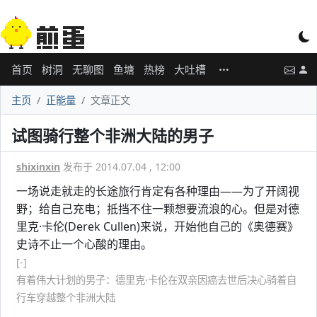
首页
树洞
无聊图
鱼塘
热榜
大吐槽
主页
正能量
文章正文
试图骑行整个非洲大陆的男子
shixinxin
发布于 2014.07.04 , 12:00
一场说走就走的长途旅行肯定有各种理由——为了开阔视
野；给自己充电；抵挡不住一颗想要流浪的心。但是对德
里克·卡伦(Derek Cullen)来说，开始他自己的《奥德赛》
史诗不止一个心酸的理由。
[-]
有着伟大计划的男子：德里克·卡伦在双亲因癌去世后决心骑着自
行车穿越整个非洲大陆