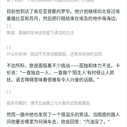
目前他到达了肯尼亚首都内罗毕。他计划继续向北穿过埃
塞俄比亚和苏丹，然后把行程结束在埃及的地中海海边。
[-]
降温：毒辣的非洲太阳底下清凉的方法
[-]
什么叫非洲：挑战不光来自脚踏板，还来自非洲的太阳
不出所料，旅途面临着不少挑战——孤独和体力不支。卡
伦说：“一直独自一人，一直做个‘陌生人’有时很让人抓
狂。语言障碍意味着很难有令人兴奋的话题。”
[-]
很多可看的：博茨瓦纳路上与大象的近距离邂逅
然而一路中他也发现了一个很逗乐的笑话。当困惑的路人
问他要去哪里为何骑车去，他会回答：“汽油没了。”