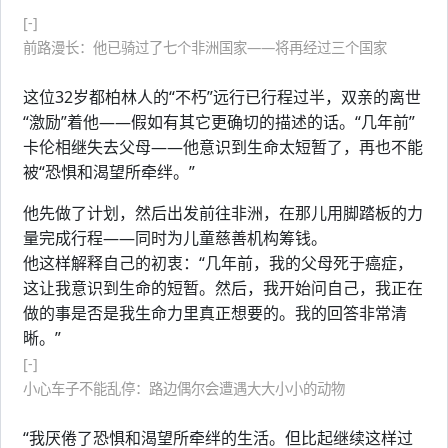
[-]
前路漫长：他已骑过了七个非洲国家——将再经过三个国家
这位32岁都柏林人的“不朽”远行已行程过半，双亲的离世
“激励”着他——假如有其它更确切的描述的话。“几年前”
卡伦相继失去父母——他意识到生命太短暂了，再也不能
被“恐惧和渴望所牵绊。”
他先做了计划，然后出发前往非洲，在那儿用脚踏板的力
量完成行程——同时为儿童慈善机构筹钱。
他这样解释自己的初衷：“几年前，我的父母死于癌症，
这让我意识到生命的短暂。然后，我开始问自己，我正在
做的事是否是我生命力里真正想要的。我的回答非常清
晰。”
[-]
小心车子不能乱停：路边偶尔会遭遇大大小小的动物
“我厌倦了恐惧和渴望所牵绊的生活。但比起继续这样过