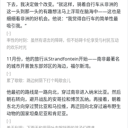
下去，我决定做个改变。”就这样，骑着自行车从非洲的
这一头到那一头的有趣想法马上浮现在脑海中——这也是
细细看非洲的好机会。他说：“我觉得自行车的简单性最
吸引我。”
[-]
率性的时刻：虽然有语言的障碍，但不妨碍卡伦享受与村民互动
的欢乐时光
11月份，他的旅行从Strandfontein开始——南非最著名
的城市开普敦东部郊区的海边，福尔斯湾。
[-]
累了歇歇：路边树荫下打个盹歇会儿
他最初的路线是一路向北，穿过南非进入纳米比亚。然后
朝右转向，避开战乱的安哥拉和博茨瓦纳。再接着，朝着
东北方向穿过赞比亚和马拉维，再迂回向北穿过遍布野生
动物的国家坦桑尼亚和肯尼亚。
[-]
善于利用：下雨天和用荷叶衣服挡雨的孩子们偶遇