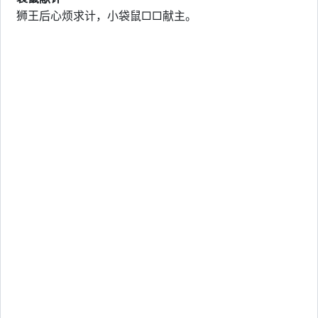
狮王后心烦求计，小袋鼠□□献主。