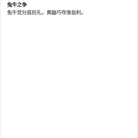
兔牛之争
兔牛党分庭抗礼，黄鼬巧夺渔翁利。