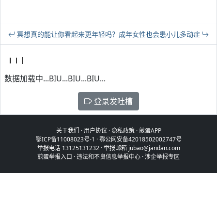
冥想真的能让你看起来更年轻吗？
成年女性也会患小儿多动症
数据加载中...BIU...BIU...BIU...
登录发吐槽
关于我们
·
用户协议
·
隐私政策
·
煎蛋APP
鄂ICP备11008023号-1
·
鄂公网安备42018502002747号
举报电话 13125131232 · 举报邮箱 jubao@jandan.com
煎蛋举报入口
·
违法和不良信息举报中心
·
涉企举报专区