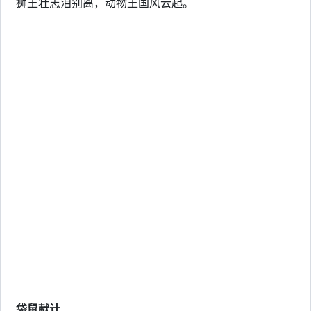
狮王壮志泪别离，动物王国风云起。
袋鼠献计