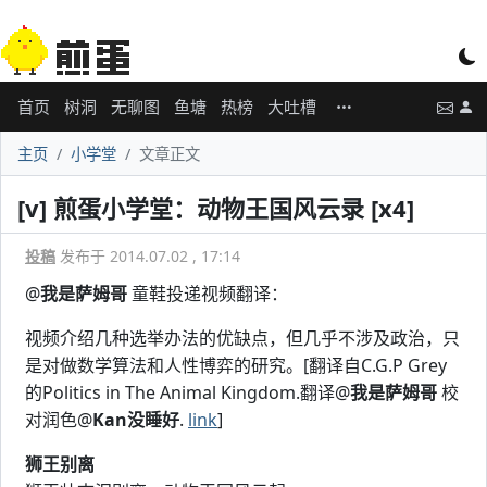
首页
树洞
无聊图
鱼塘
热榜
大吐槽
主页
小学堂
文章正文
[v] 煎蛋小学堂：动物王国风云录 [x4]
投稿
发布于 2014.07.02 , 17:14
@
我是萨姆哥
童鞋投递视频翻译：
视频介绍几种选举办法的优缺点，但几乎不涉及政治，只
是对做数学算法和人性博弈的研究。[翻译自C.G.P Grey
的Politics in The Animal Kingdom.翻译@
我是萨姆哥
校
对润色@
Kan没睡好
.
link
]
狮王别离