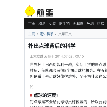
首页
树洞
女装
随手拍
无聊图
鱼塘
热榜
主页
走进科学
文章正文
扑出点球背后的科学
王大发财
发布于 2014.07.02 , 09:15
世界杯上巴西对智利一战，实际上拼的是点球
胜负，每队都会获得5个罚点球的机会。在五
但是看上去点球好像很难扑，至于为什么这么
[-]
点球的速度?
罚点球是不会给罚球球员好位置的，所以要罚