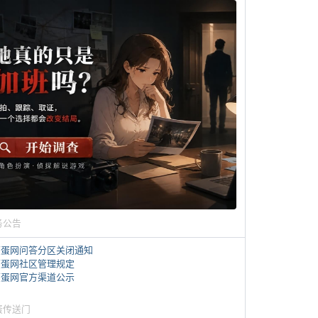
务公告
煎蛋网问答分区关闭通知
煎蛋网社区管理规定
煎蛋网官方渠道公示
蛋传送门