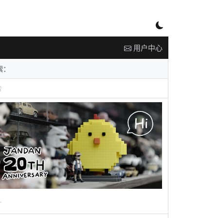
用户中心
告
广