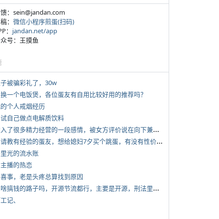
反馈：sein@jandan.com
投稿：
微信小程序煎蛋(扫码)
APP：
jandan.net/app
 公众号：王摸鱼
塘
侄子被骗彩礼了，30w
 想换一个电饭煲，各位蛋友有自用比较好用的推荐吗？
 我的个人戒烟经历
 尝试自己做点电解质饮料
*
投入了很多精力经营的一段感情，被女方评价说在向下兼容我，感觉有点破防
*
想请教有经验的蛋友，想给媳妇7夕买个跳蛋，有没有性价比高的推荐
 千里光的流水账
女主播的热恋
 大喜事，老是头疼总算找到原因
*
有啥搞钱的路子吗，开源节流都行，主要是开源，刑法里的咱不做
打工记、