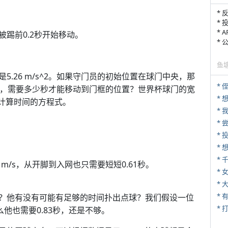
* 
* 
* 
踢前0.2秒开始移动。
*
鱼
.26 m/s^2。如果守门员的初始位置在球门中央，那
* 
度移动，需要多少秒才能移动到门框的位置？世界杯球门的宽
*
是计算时间的方程式。
*
*
*
 m/s，从开脚到入网也只需要短短0.61秒。
* 
*
？他有没有可能有足够的时间扑出点球？我们假设一位
* 
那么他也需要0.83秒，还是不够。