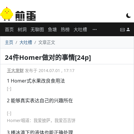
首页
树洞
无聊图
鱼塘
热榜
大吐槽
主页
大吐槽
文章正文
24件Homer做对的事情[24p]
王大发财
发布于 2014.07.01 , 17:17
1 Homer式水果改良食用法
[-]
2 能够真实表达自己的兴趣所在
[-]
Homer唱道：我爱披萨，我爱百吉饼
3 棒冰滴下的液体也能正确处理