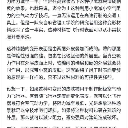
力阻力减至一半。但是在高速状态下这种小窝就会造成相
反的效果。也就是说，迄今为止这种利用小窝减小空气阻
力的空气动力学技巧，一直无法运用在高速行驶的交通工
具上。但是一队来自麻省理工学院的研究者用这种变形材
料改写了这一事实，这种材料在飞行时表面可以从小窝状
膨开变平滑。
这种炫酷的变形表面是由两层外皮叠加而成的。薄的那层
是伸缩性很强的硅，包裹在比较坚硬的外层里。当真空吸
力作用在外层皮面上时，软绵绵的硅层和硬的外层就会共
同作用，形成带小窝的皮肤。这就跟梅子风干时表面变皱
的原理是一样样的，只不过这种材料的可控性更强些。
设想一下，如果这种可变形的皮肤被用于制作超级空气动
力飞行器。有着随飞行器速度而变化表皮，就可以让飞行
器最符合空气动力学，将阻力减至最低，光是想象这种场
景就足以令技术宅们颤抖。如果将这种材料包裹在建筑的
外层，那么就可以减少阻力，避免强风对建筑造成破坏。