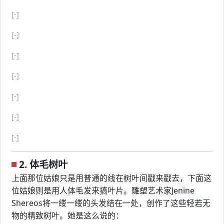
[-]
[-]
[-]
[-]
[-]
[-]
[-]
2. 体毛树叶
上面那位姑娘只是用普通的线在树叶间戳来戳去，下面这
位姑娘则是用人体毛发来搞叶片。雕塑艺术家Jenine
Shereos将一缕一缕的头发结在一处，创作了这些轻若无
物的精致树叶。她是这么说的：