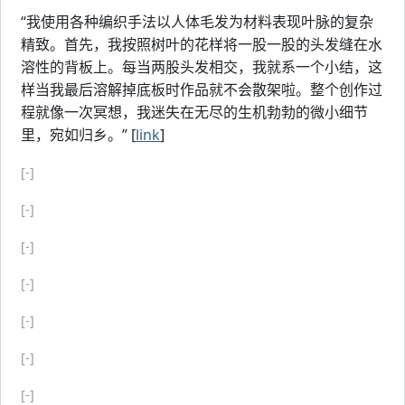
“我使用各种编织手法以人体毛发为材料表现叶脉的复杂
精致。首先，我按照树叶的花样将一股一股的头发缝在水
溶性的背板上。每当两股头发相交，我就系一个小结，这
样当我最后溶解掉底板时作品就不会散架啦。整个创作过
程就像一次冥想，我迷失在无尽的生机勃勃的微小细节
里，宛如归乡。” [
link
]
[-]
[-]
[-]
[-]
[-]
[-]
[-]