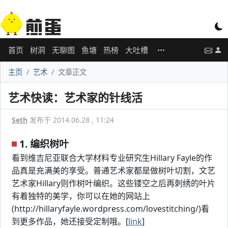
首页
树洞
无聊图
鱼塘
热榜
大吐槽
主页
艺术
文章正文
艺术快读：艺术家的针线活
Seth
发布于 2014.06.28 , 11:24
1. 编织树叶
看到维吉尼亚联合大学材料专业研究生Hillary Fayle的作
品真是充满美的享受。普通艺术家都是做树叶切割，文艺
艺术家Hillary则作树叶编织。这些镂空之后再刺绣的叶片
有着独特的美学，你可以在她的网站上
(http://hillaryfayle.wordpress.com/lovestitching/)看
到更多作品，她还接受定制哦。[
link
]