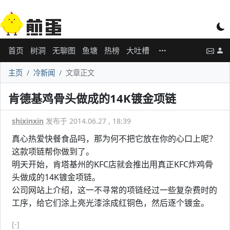
首页
树洞
无聊图
鱼塘
热榜
大吐槽
主页
冷新闻
文章正文
肯德基鸡骨头做成的14K镀金项链
shixinxin
发布于 2014.06.27 , 18:39
真心热爱快餐食品吗，那为何不把它放在你的心口上呢？
这款项链帮你做到了。
明天开始，肯塔基州的KFC店就会推出用真正KFC炸鸡骨
头做成的14K镀金项链。
公司网站上介绍，这一不寻常的项链经过一些复杂费时的
工序，给它们涂上亮光漆涂成红铜色，然后逐个镀金。
[-]