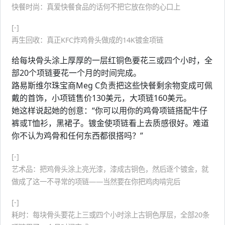
快餐时尚：真爱快餐食品的话何不把它放在你的心口上
[-]
再生回收：真正KFC炸鸡骨头做成的14K镀金项链
给每块骨头涂上厚厚的一层红铜色要花三或四个小时，全
部20个项链要花一个月的时间完成。
路易斯维尔珠宝商Meg C负责把这些快餐剩余物变成可佩
戴的首饰，小项链售价130美元，大项链160美元。
她这样说起她的创意：“你可以用你的鸡骨项链搭配牛仔
裤或T恤衫，黑裙子。镀金使项链看上去质感很好。难道
你不认为鸡骨和任何东西都很搭吗？”
[-]
艺术品：把鸡骨头涂上亮光漆，漆成古铜色，然后逐个镀金，就
做成了这一不寻常的项链——当然要在你把鸡肉啃完后
[-]
耗时：每块骨头要花上三或四个小时涂上古铜色厚层，全部20条