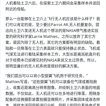
人机着陆土卫六后，在探索土卫六期间会采集样本并送回
附近的母船。
那么一台能够在土卫六上飞行无人机应该是什么样子？我
们可以肯定的是，至少要比Parrot AR.无人机要复杂。提
出向土卫六发送无人机这个想法的是NASA喷气推进实验
室的研究科学家Larrie Mathies，之所以放弃了其它方
案，是因为除了无人机，其它的方案都有明显的缺陷。着
陆舱一旦降落在土卫六表面就只能保持静止状态，飞机或
气球无法进行着陆采集样本工作，大型长距离巡航直升机
对于经费本已捉襟见肘的NASA来说又太过昂贵。所以，
很明显廉价的无人机系统是很好的解决方案。
“我们提出可以以将小型旋翼飞机用于研究任务，”
Mathies写道，“这些旋翼飞机可以装备在气球或着陆舱
上，收集近距离高分辨率图像，并绘制土卫六表面的地面
数据。不仅如此，无人机还可以在多地进行降落，用随身
配备的显微摄影装置拍摄显微照片，并采集固体或液态样
本，将样本送回母船进行分析，母船上的同位素热电式发