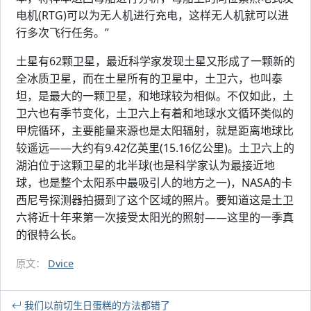
电机(RTG)可以为无人机进行充电，这样无人机就可以进
行多次飞行任务。”
土星有62颗卫星，最近科学家发现土星又形成了一颗新的
全冰质卫星，而在土星所有的卫星中，土卫六，也叫泰
坦，是最大的一颗卫星，和地球较为相似。不仅如此，土
卫六也有季节变化，土卫六上有着和地球水文循环类似的
甲烷循环，主要能量来源也是太阳辐射，就是距离地球比
较遥远——大约有9.42亿英里(15.16亿公里)。土卫六上的
湖泊位于这颗卫星的北半球(也是科学家认为最接近地
球，也是整个太阳系中最吸引人的地方之一)，NASA的卡
西尼号探测器拍摄到了这个区域的照片。要知道这是土卫
六将近十年来第一次接受太阳光的照射——这里的一季真
的很特么长。
原文：
Dvice
我们以前切生日蛋糕的方法都错了