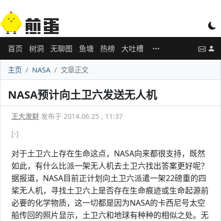
首页
树洞
无聊图
鱼塘
热榜
大吐槽
主页
NASA
文章正文
NASA预计向土卫六发送无人机
王大发财
发布于 2014.06.25 , 11:37
[-]
对于土卫六上存在生命这点，NASA向来都很支持，既然
如此，有什么比派一架无人机去土卫六找出答案更好呢？
据报道，NASA目前正计划向土卫六派遣一架22磅重的四
桨无人机，寻找土卫六上是否存在生命痕迹或生命起源前
必要的化学物质，这一切都是因为NASA的卡西尼号太空
船传回的照片显示，土卫六和地球有种种的相似之处。无