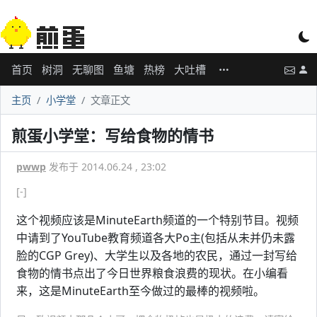
首页
树洞
无聊图
鱼塘
热榜
大吐槽
主页
小学堂
文章正文
煎蛋小学堂：写给食物的情书
pwwp
发布于 2014.06.24 , 23:02
[-]
这个视频应该是MinuteEarth频道的一个特别节目。视频
中请到了YouTube教育频道各大Po主(包括从未并仍未露
脸的CGP Grey)、大学生以及各地的农民，通过一封写给
食物的情书点出了今日世界粮食浪费的现状。在小编看
来，这是MinuteEarth至今做过的最棒的视频啦。