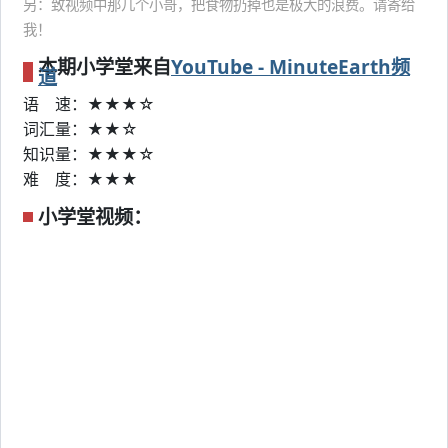
另：致视频中那几个小哥，把食物扔掉也是极大的浪费。请寄给
我！
本期小学堂来自
YouTube - MinuteEarth频
道
语 速：★★★☆
词汇量：★★☆
知识量：★★★☆
难 度：★★★
小学堂视频：