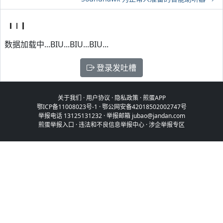
数据加载中...BIU...BIU...BIU...
登录发吐槽
关于我们
·
用户协议
·
隐私政策
·
煎蛋APP
鄂ICP备11008023号-1
·
鄂公网安备42018502002747号
举报电话 13125131232 · 举报邮箱 jubao@jandan.com
煎蛋举报入口
·
违法和不良信息举报中心
·
涉企举报专区