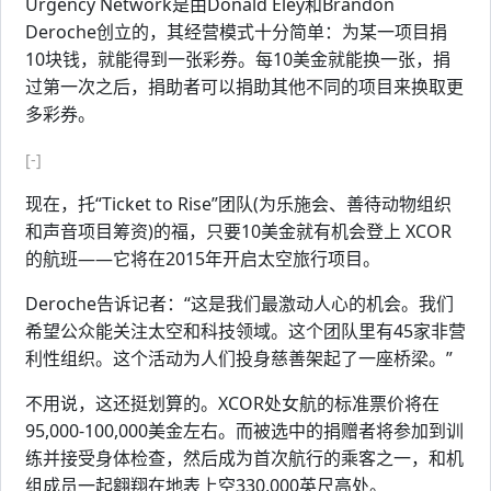
Urgency Network是由Donald Eley和Brandon
Deroche创立的，其经营模式十分简单：为某一项目捐
10块钱，就能得到一张彩券。每10美金就能换一张，捐
过第一次之后，捐助者可以捐助其他不同的项目来换取更
多彩券。
[-]
现在，托“Ticket to Rise”团队(为乐施会、善待动物组织
和声音项目筹资)的福，只要10美金就有机会登上 XCOR
的航班——它将在2015年开启太空旅行项目。
Deroche告诉记者：“这是我们最激动人心的机会。我们
希望公众能关注太空和科技领域。这个团队里有45家非营
利性组织。这个活动为人们投身慈善架起了一座桥梁。”
不用说，这还挺划算的。XCOR处女航的标准票价将在
95,000-100,000美金左右。而被选中的捐赠者将参加到训
练并接受身体检查，然后成为首次航行的乘客之一，和机
组成员一起翱翔在地表上空330,000英尺高处。