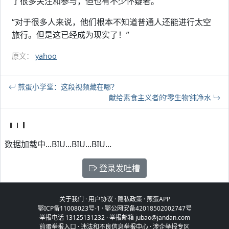
了很多关注和参与，但也有不少怀疑者。
“对于很多人来说，他们根本不知道普通人还能进行太空
旅行。但是这已经成为现实了！”
原文：
yahoo
煎蛋小学堂：这段视频藏在哪？
献给素食主义者的‘零生物’纯净水
数据加载中...BIU...BIU...BIU...
登录发吐槽
关于我们
·
用户协议
·
隐私政策
·
煎蛋APP
鄂ICP备11008023号-1
·
鄂公网安备42018502002747号
举报电话 13125131232 · 举报邮箱 jubao@jandan.com
煎蛋举报入口
·
违法和不良信息举报中心
·
涉企举报专区