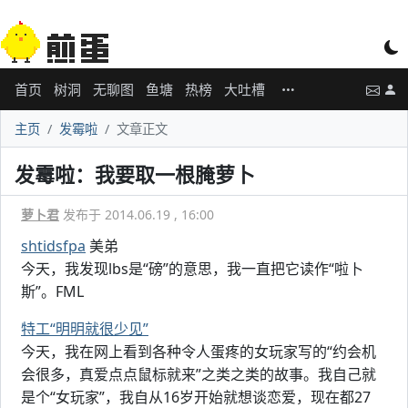
首页
树洞
无聊图
鱼塘
热榜
大吐槽
主页
发霉啦
文章正文
发霉啦：我要取一根腌萝卜
萝卜君
发布于 2014.06.19 , 16:00
shtidsfpa
美弟
今天，我发现lbs是“磅”的意思，我一直把它读作“啦卜
斯”。FML
特工“明明就很少见”
今天，我在网上看到各种令人蛋疼的女玩家写的“约会机
会很多，真爱点点鼠标就来”之类之类的故事。我自己就
是个“女玩家”，我自从16岁开始就想谈恋爱，现在都27