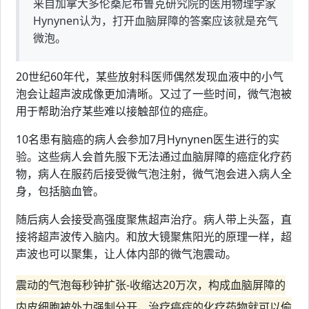
来自加拿大多伦桑尼布鲁克研究院的医用物理学家
Hynynen认为，打开血脑屏障的答案应该就是充气
微泡。
20世纪60年代，某些放射科医师偶然发现血液中的小气
泡会让超声波成像更加清晰。又过了一些时间，微气泡被
用于帮助治疗某些难以接触部位的癌症。
10名患有脑癌的病人会参加7月Hynynen医生进行的实
验。这些病人会首先服下无法通过血脑屏障的癌症化疗药
物，病人在服药后接受微气泡注射，微气泡会进入病人全
身，包括脑血管。
随后病人会接受高强度聚焦超声治疗。病人带上头盔，直
接将超声波传入脑内。和放大镜聚焦阳光的原理一样，超
声波也可以聚集，让人体内部的微气泡震动。
震动的气泡每秒钟扩张-收缩达20万次，构成血脑屏障的
内皮细胞被外力强制分开，治疗癌症的化疗药物就可以偷