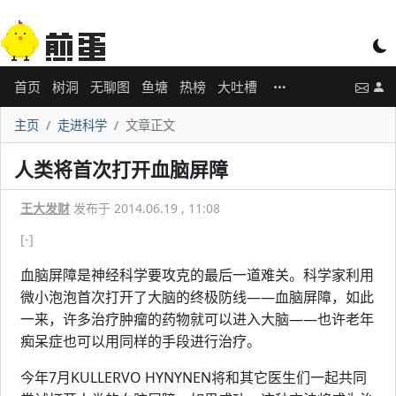
首页
树洞
无聊图
鱼塘
热榜
大吐槽
主页
走进科学
文章正文
人类将首次打开血脑屏障
王大发财
发布于 2014.06.19 , 11:08
[-]
血脑屏障是神经科学要攻克的最后一道难关。科学家利用
微小泡泡首次打开了大脑的终极防线——血脑屏障，如此
一来，许多治疗肿瘤的药物就可以进入大脑——也许老年
痴呆症也可以用同样的手段进行治疗。
今年7月KULLERVO HYNYNEN将和其它医生们一起共同