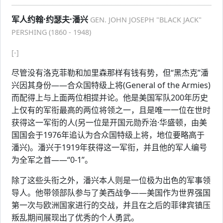
军人约翰·约瑟夫·潘兴
GEN. JOHN JOSEPH "BLACK JACK"
PERSHING (1860 - 1948)
[-]
尽管没有洛克菲勒和加里森那样有钱有势，但“黑杰克”潘
兴因其身份——合众国特级上将(General of the Armies)
而配得上与上面两位相提并论。他是美国军队200年历史
上仅有的军衔最高的两位将领之一，且是唯一一位在世时
获得这一军衔的人(另一位是开国元勋乔治·华盛顿，由美
国国会于1976年追认为合众国特级上将，地位要略高于
潘兴)。潘兴于1919年获得这一军衔，并且他的军人编号
为全军之首——“0-1”。
除了这些头衔之外，潘兴本人则是一位极为出色的军事领
导人。他带领部队参与了美西战争——美国作为世界强国
第一次与欧洲国家进行的交战，并且在之后的菲律宾镇压
叛乱期间展现出了优秀的个人勇武。