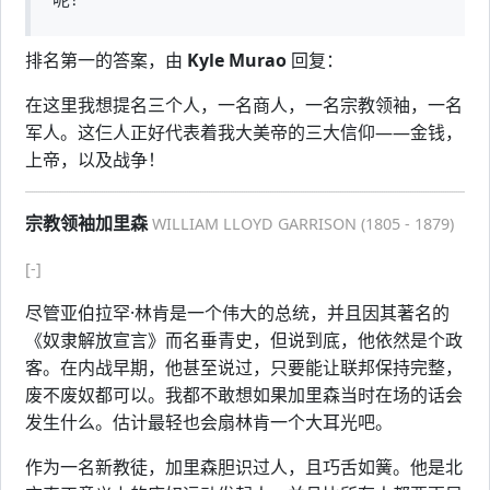
排名第一的答案，由
Kyle Murao
回复：
在这里我想提名三个人，一名商人，一名宗教领袖，一名
军人。这仨人正好代表着我大美帝的三大信仰——金钱，
上帝，以及战争！
宗教领袖加里森
WILLIAM LLOYD GARRISON (1805 - 1879)
[-]
尽管亚伯拉罕·林肯是一个伟大的总统，并且因其著名的
《奴隶解放宣言》而名垂青史，但说到底，他依然是个政
客。在内战早期，他甚至说过，只要能让联邦保持完整，
废不废奴都可以。我都不敢想如果加里森当时在场的话会
发生什么。估计最轻也会扇林肯一个大耳光吧。
作为一名新教徒，加里森胆识过人，且巧舌如簧。他是北