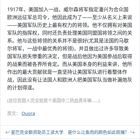
1917年，美国加入一战，威尔森将军指定潘兴为合众国
欧洲远征军总司令，他因此成为了——至少从名义上来说
——美国军队历史上最有权力的将领。他不仅拥有对美国
军队的指挥权，同时还负责处理美国同盟国将领之间的关
系。他与这些将领的关系并不是很好(尤其是法国的马歇
尔将军，一战中最优秀的将领)，并且做出过许多导致美
国军队损失惨重的决定，但是战后他因为美国参战后取得
的战果而被各界所肯定。而从美国本身的利益来讲，他所
作出的最大贡献就是一直坚持让美国军队进行着整体作
战，因此没有让法国人和欧洲人把美国军队当做补漏炮灰
的计划得逞。
(这位答题人完全就是个美国中二热血青年嘛……)
原文：
Quora
星巴克全额资助员工读大学
是什么让鱼肉的颜色如此斑斓？