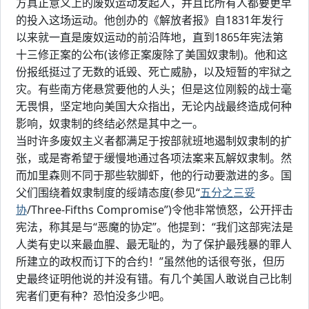
方真正意义上的废奴运动发起人，并且比所有人都要更早
的投入这场运动。他创办的《解放者报》自1831年发行
以来就一直是废奴运动的前沿阵地，直到1865年宪法第
十三修正案的公布(该修正案废除了美国奴隶制)。他和这
份报纸挺过了无数的诋毁、死亡威胁，以及短暂的牢狱之
灾。有些南方佬悬赏要他的人头；但是这位刚毅的战士毫
无畏惧，坚定地向美国大众指出，无论内战最终造成何种
影响，奴隶制的终结必然是其中之一。
当时许多废奴主义者都满足于按部就班地遏制奴隶制的扩
张，或是寄希望于缓慢地通过各项法案来瓦解奴隶制。然
而加里森则不同于那些软脚虾，他的行动要激进的多。国
父们围绕着奴隶制度的绥靖态度(参见“
五分之三妥
协
/Three-Fifths Compromise”)令他非常愤怒，公开抨击
宪法，称其是与“恶魔的协定”。他提到：“我们这部宪法是
人类有史以来最血腥、最无耻的，为了保护最残暴的罪人
所建立的政权而订下的合约！”虽然他的话很夸张，但历
史最终证明他说的并没有错。有几个美国人敢说自己比制
宪者们更有种？恐怕没多少吧。