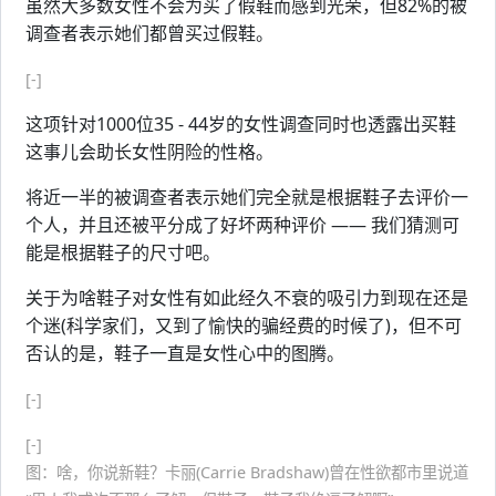
虽然大多数女性不会为买了假鞋而感到光荣，但82%的被
调查者表示她们都曾买过假鞋。
[-]
这项针对1000位35 - 44岁的女性调查同时也透露出买鞋
这事儿会助长女性阴险的性格。
将近一半的被调查者表示她们完全就是根据鞋子去评价一
个人，并且还被平分成了好坏两种评价 —— 我们猜测可
能是根据鞋子的尺寸吧。
关于为啥鞋子对女性有如此经久不衰的吸引力到现在还是
个迷(科学家们，又到了愉快的骗经费的时候了)，但不可
否认的是，鞋子一直是女性心中的图腾。
[-]
[-]
图：啥，你说新鞋？卡丽(Carrie Bradshaw)曾在性欲都市里说道