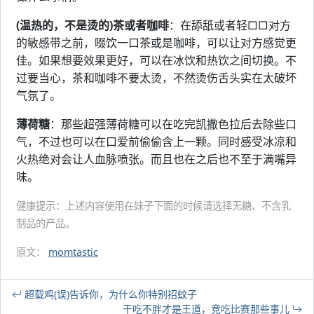
(温热的，不是烫的)茶或者咖啡
：在舔舐或者轻□□对方
的敏感带之前，啜饮一口茶或是咖啡，可以让对方感觉更
佳。如果想要效果更好，可以在冰饮和热饮之间切换。不
过要当心，茶和咖啡不要太烫，不然烫伤舌头实在太破坏
气氛了。
薄荷糖
：那些超强薄荷糖可以在吃完凯撒色拉后去除些口
气，不过也可以在口爱前偷偷含上一颗。同时感受冰凉和
火热绝对会让人血脉喷张。而且也在之后也不至于满嘴异
味。
健康提示：上述内容使用在妹子下面的时候请选择无糖、不含乳
制品的产品。
原文：
momtastic
超载鸡(误)告诉你，为什么你特别招蚊子
干吃不胖才是王道，竞吃比赛那些事儿