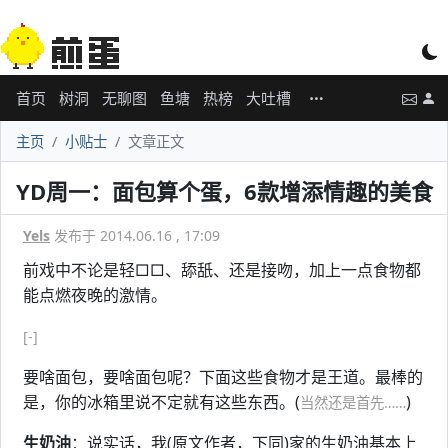
首页
树洞
无聊图
鱼塘
热榜
大吐槽
主页
小贴士
文章正文
YD周一：面包算个蛋，6款增添情趣的美食
Yels
发布于 2014.06.16 , 17:09
前戏中不论是轻□□、舔舐、还是接吻，加上一点食物都
能点燃夜晚的激情。
[-]
要啥面包，要啥面包呢？下面这些食物才是王道。最棒的
是，你的冰箱里说不定就有这些东西。(
)
当然还是首先……
生奶油
：说实话，我(原文作者，下同)家的生奶油基本上