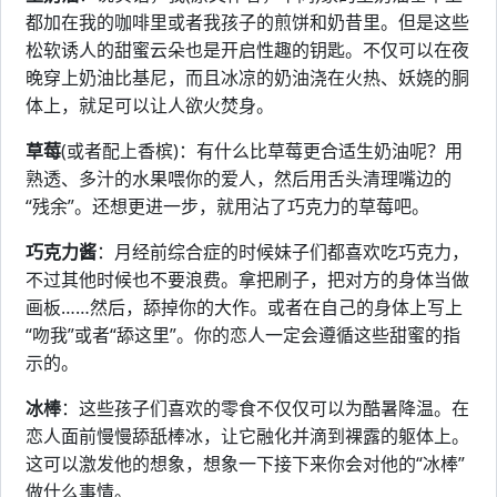
都加在我的咖啡里或者我孩子的煎饼和奶昔里。但是这些
松软诱人的甜蜜云朵也是开启性趣的钥匙。不仅可以在夜
晚穿上奶油比基尼，而且冰凉的奶油浇在火热、妖娆的胴
体上，就足可以让人欲火焚身。
草莓
(或者配上香槟)：有什么比草莓更合适生奶油呢？用
熟透、多汁的水果喂你的爱人，然后用舌头清理嘴边的
“残余”。还想更进一步，就用沾了巧克力的草莓吧。
巧克力酱
：月经前综合症的时候妹子们都喜欢吃巧克力，
不过其他时候也不要浪费。拿把刷子，把对方的身体当做
画板……然后，舔掉你的大作。或者在自己的身体上写上
“吻我”或者“舔这里”。你的恋人一定会遵循这些甜蜜的指
示的。
冰棒
：这些孩子们喜欢的零食不仅仅可以为酷暑降温。在
恋人面前慢慢舔舐棒冰，让它融化并滴到裸露的躯体上。
这可以激发他的想象，想象一下接下来你会对他的“冰棒”
做什么事情。