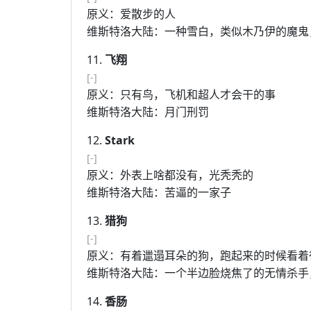
原义：爱散步的人
维斯特洛大陆：一种雪白，类似木乃伊的魔鬼
11.
飞翔
[-]
原义：只有鸟，飞机和超人才会干的事
维斯特洛大陆：月门刑罚
12.
Stark
[-]
原义：外表上啥都没有，光秃秃的
维斯特洛大陆：苦逼的一家子
13.
猎狗
[-]
原义：有着邋遢耳朵的狗，跑起来的时候看着
维斯特洛大陆：一个半边脸烧焦了的无情杀手
14.
香肠