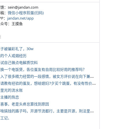
反馈：sein@jandan.com
投稿：
微信小程序煎蛋(扫码)
APP：
jandan.net/app
 公众号：王摸鱼
塘
侄子被骗彩礼了，30w
 我的个人戒烟经历
 尝试自己做点电解质饮料
 想换一个电饭煲，各位蛋友有自用比较好用的推荐吗？
*
投入了很多精力经营的一段感情，被女方评价说在向下兼容我，感觉有点破防
*
想请教有经验的蛋友，想给媳妇7夕买个跳蛋，有没有性价比高的推荐
 千里光的流水账
女主播的热恋
 大喜事，老是头疼总算找到原因
*
有啥搞钱的路子吗，开源节流都行，主要是开源，刑法里的咱不做
打工记、