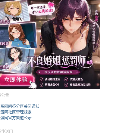
务公告
煎蛋网问答分区关闭通知
煎蛋网社区管理规定
煎蛋网官方渠道公示
蛋传送门