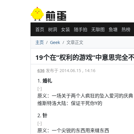
首页
树洞
女装
随手拍
无聊图
鱼塘
热榜
主页
Geek
文章正文
19个在“权利的游戏“中意思完全
636
发布于 2014.06.15 , 14:16
1.
婚礼
[-]
原义：一场关于两个人疯狂的坠入爱河的庆典
维斯特洛大陆：保证干死你Y的
2.
针
[-]
原义：一个尖锐的东西用来缝东西