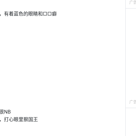
广
，有着蓝色的眼睛和□□癖
广
很NB
，打心眼里狠国王