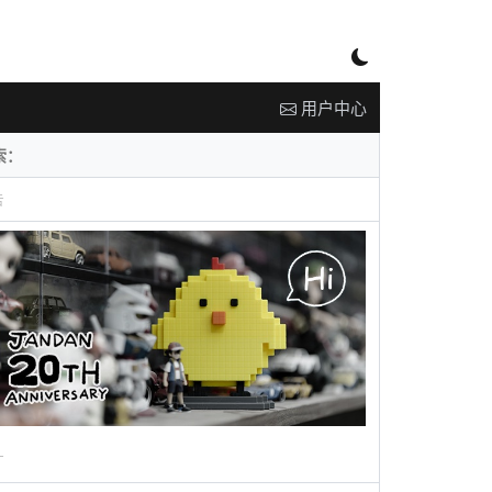
用户中心
告
广