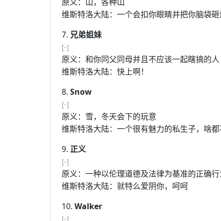
原义：山，各种山
维斯特洛大陆：一个会扣你眼睛并把你脑袋砸
7.
兄弟姐妹
[-]
原义：和你同父同母并且不应该一起瞎搞的人
维斯特洛大陆：快上啊！
8.
Snow
[-]
原义：雪，冬天会下的玩意
维斯特洛大陆：一个很有魅力的私生子，啥都不知道(joh
9.
正义
[-]
原义：一种以伦理道德及法律为基准的正确行
维斯特洛大陆：就特么爱阴你，呵呵
10.
Walker
[-]