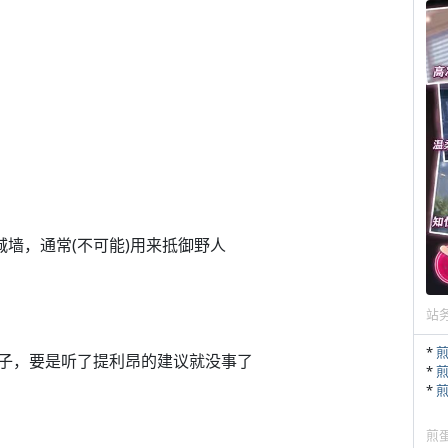
城墙，通常(不可能)用来抵御野人
站
*
子，要是听了提利昂的建议就没事了
*
*
煎