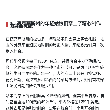
2、德克萨斯州的年轻姑娘们穿上了精心制作
的舞会礼服
[-]
在德克萨斯州的拉雷多，年轻姑娘们会穿上舞会礼服，礼
服的灵感来自殖民地时期的历史人物，来纪念她们第一次
步入社会。
玛莎华盛顿协会于1939年成立，并且协会主办了殖民舞
会。这种殖民舞会作为一种全市的节日，是为了庆祝华盛
顿的生日而主办的。每一年，大约有二十名来自拉雷多、
德克萨斯、新拉雷多和墨西哥的菜鸟被邀请，她们首次穿
上殖民时期的舞会礼服亮相。
姑娘们穿上的衣服颇具19世纪的风情，但其相当复杂，有
时甚至重达100磅(约45公斤)，平均价格在1万5千美元。
这种衣服是特别定制的，需要在舞会前一个月开始制作，