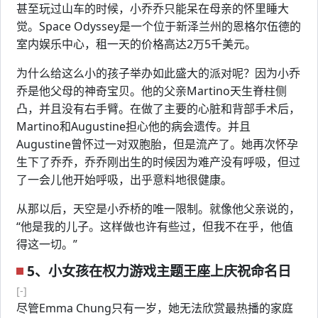
甚至玩过山车的时候，小乔乔只能呆在母亲的怀里睡大
觉。Space Odyssey是一个位于新泽兰州的恩格尔伍德的
室内娱乐中心，租一天的价格高达2万5千美元。
为什么给这么小的孩子举办如此盛大的派对呢？因为小乔
乔是他父母的神奇宝贝。他的父亲Martino天生脊柱侧
凸，并且没有右手臂。在做了主要的心脏和背部手术后，
Martino和Augustine担心他的病会遗传。并且
Augustine曾怀过一对双胞胎，但是流产了。她再次怀孕
生下了乔乔，乔乔刚出生的时候因为难产没有呼吸，但过
了一会儿他开始呼吸，出乎意料地很健康。
从那以后，天空是小乔桥的唯一限制。就像他父亲说的，
“他是我的儿子。这样做也许有些过，但我不在乎，他值
得这一切。”
5、小女孩在权力游戏主题王座上庆祝命名日
[-]
尽管Emma Chung只有一岁，她无法欣赏最热播的家庭