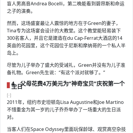
盲人男高音Andrea Bocelli，第二晚能看到碧昂斯和命运
之子的演奏。
然而，这场盛宴最让人震惊的地方在于Green的妻子，
Tina专为这场宴会设计的大教堂。这个教堂能轻易装下
300名客人，并且它是建造在du Cap-Ferrat大酒店的14
英亩的花园里，这个花园位于尼斯和摩纳哥的一个私人半
岛上。
尽管为儿子举办了盛大的受诫礼，Green并没有为儿子准
备礼物。Green先生说：“有这个派对就够了。”
4、父母花费4万美元为“神奇宝贝”庆祝第一个
生日
[-]
2011年，纽约市史坦顿岛Lisa Augustine和Joe Martino
不惜重金为其一岁的儿子乔乔举办了一场重大的生日派
对。
当客人们在Space Odyssey里面玩保龄球、观赏高空杂技