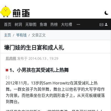
首页
树洞
无聊图
鱼塘
热榜
大吐槽
主页
爷有钱
文章正文
壕门娃的生日宴和成人礼
肌肉桃
发布于 2014.06.13 , 19:29
1、小男孩在其受诫礼上热舞
[-]
2012年11月，13岁的Sam Horowitz在其受诫礼上热
舞。一群女孩子为其伴舞，舞台上以他名字的大写字母作
为背景。而他乘坐在巨大的圆形盒子上，从天花板缓缓落
到舞台。