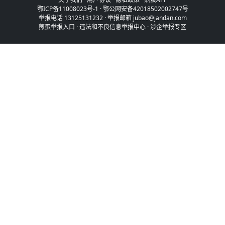
鄂ICP备11008023号-1
·
鄂公网安备42018502002747号
举报电话 13125131232 · 举报邮箱 jubao@jandan.com
煎蛋举报入口
·
违法和不良信息举报中心
·
涉企举报专区