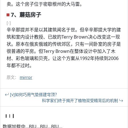
卖。这个房子位于密歇根州的大马雷。
7、蘑菇房子
[-]
辛辛那提并不是以其建筑闻名于世。但辛辛那提大学的建
筑和室内设计教授、已故的Terry Brown决心改变这一现
状。原本在俄亥俄城的传统郊区，只有一间卧室的房子是
很普通的平房。但Terry Brown在整体设计中加入了木
材、彩色玻璃和贝壳，让这个方案从1992年持续到2006
年都不过时。
原文：
mirror
[v]如何巧用气垫搭建穹顶？
科学家们终于揭开了植物双受精背后的机制
数据加载中...BIU...BIU...BIU...