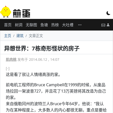
首页
树洞
无聊图
鱼塘
热榜
大吐槽
主页
建筑
文章正文
异想世界：7栋奇形怪状的房子
肌肉桃
发布于 2014.06.12 , 14:07
[-]
这是看了就让人情绪高涨的家。
前电机工程师的Bruce Campbell在1999的时候，从废品
场拉回一架波音727，并且花了13万英镑将其改造为自己
的家。
来自俄勒冈州的波特兰人Bruce今年64岁，他说：“我认
为在某种程度上，大多数人的内心都很无聊。重点是要给