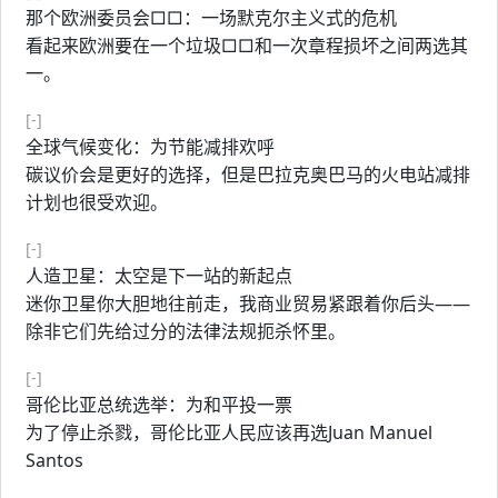
那个欧洲委员会□□：一场默克尔主义式的危机
看起来欧洲要在一个垃圾□□和一次章程损坏之间两选其
一。
[-]
全球气候变化：为节能减排欢呼
碳议价会是更好的选择，但是巴拉克奥巴马的火电站减排
计划也很受欢迎。
[-]
人造卫星：太空是下一站的新起点
迷你卫星你大胆地往前走，我商业贸易紧跟着你后头——
除非它们先给过分的法律法规扼杀怀里。
[-]
哥伦比亚总统选举：为和平投一票
为了停止杀戮，哥伦比亚人民应该再选Juan Manuel
Santos