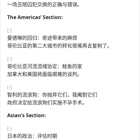
一场丑陋囚犯交换的正确与错误。
The Americas’ Section:
[-]
曼德琳的回归：奇迹带来的麻烦
哥伦比亚的第二大城市的转化很难再去复制了。
[-]
哥伦比亚河流流域协定：鲑鱼的家
加拿大和美国将面临艰难的谈判。
[-]
智利的流浪狗：你抛弃它们，我阉割它们
政府决定给流浪狗们实施不孕手术。
Asian’s Section:
[-]
日本的政治：评估时期