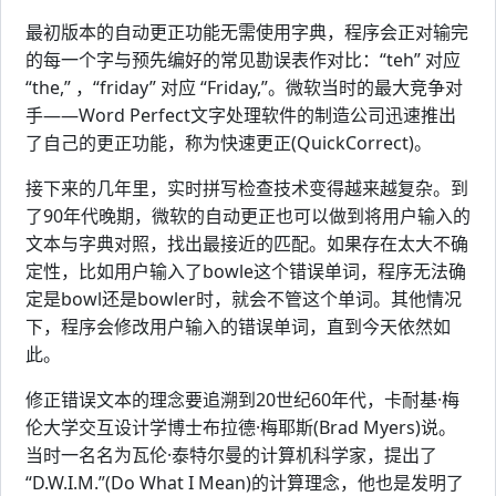
最初版本的自动更正功能无需使用字典，程序会正对输完
的每一个字与预先编好的常见勘误表作对比：“teh” 对应
“the,” ，“friday” 对应 “Friday,”。微软当时的最大竞争对
手——Word Perfect文字处理软件的制造公司迅速推出
了自己的更正功能，称为快速更正(QuickCorrect)。
接下来的几年里，实时拼写检查技术变得越来越复杂。到
了90年代晚期，微软的自动更正也可以做到将用户输入的
文本与字典对照，找出最接近的匹配。如果存在太大不确
定性，比如用户输入了bowle这个错误单词，程序无法确
定是bowl还是bowler时，就会不管这个单词。其他情况
下，程序会修改用户输入的错误单词，直到今天依然如
此。
修正错误文本的理念要追溯到20世纪60年代，卡耐基·梅
伦大学交互设计学博士布拉德·梅耶斯(Brad Myers)说。
当时一名名为瓦伦·泰特尔曼的计算机科学家，提出了
“D.W.I.M.”(Do What I Mean)的计算理念，他也是发明了