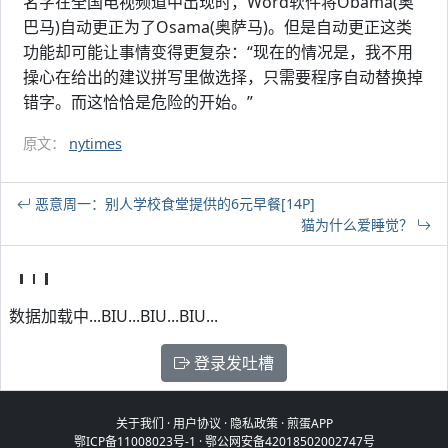
名字在全国电视频道中出现时，Word软件将Obama(奥
巴马)自动更正为了Osama(奥萨马)。但是自动更正这类
功能却可能让事情变得更复杂：“现在的情况是，我不用
操心在给出的建议拼写里做选择，只需要程序自动替换掉
错字。而这恰恰是危险的开始。”
原文：
nytimes
恶意周一：别人学校食堂提供的6元早餐[14P]
猫为什么爱睡觉？
数据加载中...BIU...BIU...BIU...
登录发吐槽
关于我们
·
用户协议
·
隐私政策
·
煎蛋APP
鄂ICP备11008023号-1
·
鄂公网安备42018502002747号