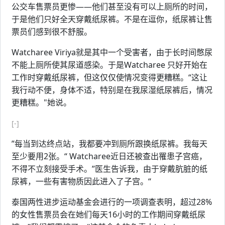
公交车售票员更惨——他们甚至没有可以上厕所的时间，
于是他们只好全天穿戴纸尿裤。不是在逗你，纸尿裤让售
票员们感到很不舒服。
Watcharee Viriya就是其中一个受害者，由于长时间憋尿
不能上厕所使其尿道感染。于是Watcharee 只好开始在
工作时穿戴纸尿裤，但这仅仅使情况变得更糟糕。“这让
我行动不便，身体不适，特别是在我尿湿纸尿裤后，情况
更糟糕。"她说。
[-]
”每当到达终点站，我都要冲到厕所跟换纸尿裤。我每天
至少要用2张。“ Watcharee近日还被查出罹患子宫癌，
不得不立刻接受手术。”医生告诉我，由于穿戴肮脏的纸
尿裤，一些有害物质因此进入了子宫。“
泰国两性进步运动基金会进行的一项调查表明，超过28%
的女性售票员会在她们每天16小时的工作期间穿戴纸尿