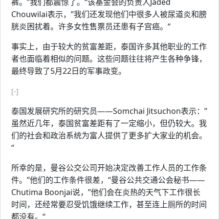
裤。”我们都震惊了。“该基金会的负责人Jaded
Chouwilai表示，”我们还发现他们中很多人被尿道炎和膀
胱炎困扰着。许多女性售票员还患有子宫癌。“
事实上，由于较大的贫富差距，泰国许多其他职业的工作
者也面临着相似的问题。这些问题往往将产生各种争锋，
最终导致了5月22日的军事政变。
[-]
泰国发展研究所的研究员——Somchai Jitsuchon表示：”
虽然近几年，泰国贫富差距有了一定缩小，但仍较大。我
们的社会和政治系统为富人提供了更多扩大家业的机会。
“
所幸的是，曼谷公交公司开始决定改善工作人员的工作条
件。”他们的工作条件很差，“曼谷公共交通公会秘书——
Chutima Boonjai说，”他们会在炎热的天气下工作很长
时间，还经常要忍受饥饿继续工作，甚至连上厕所的时间
都没有。“