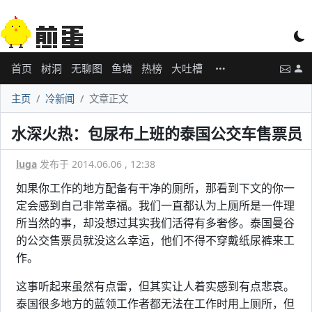
首页
树洞
无聊图
鱼塘
热榜
大吐槽
主页
冷新闻
文章正文
水深火热：包尿布上班的泰国公交车售票员
luga
发布于 2014.06.06 , 12:38
如果你工作的地方配备有干净的厕所，那看到下文的你一
定会感到自己非常幸福。我们一直都认为上厕所是一件理
所当然的事，却没想过其实我们活得有多奢侈。泰国曼谷
的公交售票员就没这么幸运，他们不得不穿戴纸尿裤来工
作。
这事听起来虽然有点雷，但其实让人着实感到有点悲哀。
泰国很多地方的蓝领工作者都无法在工作时用上厕所，但