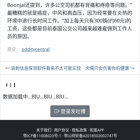
Boonjai还提到，许多公交司机都有背痛和痔疮等问题。”
最糟糕的就是癌症，中风和高血压，因为经常要在炎热的
环境中进行长时间工作。“加上每天只有300铢(约60元)的
工资，这些都是目前泰国公交公司越来越难雇佣到工作人
员的原因。
原文：
odditycentral
讽刺信息探测软件看来不太可能实现
犬儒只会伤害你的健康
数据加载中...BIU...BIU...BIU...
登录发吐槽
关于我们
·
用户协议
·
隐私政策
·
煎蛋APP
鄂ICP备11008023号-1
·
鄂公网安备42018502002747号