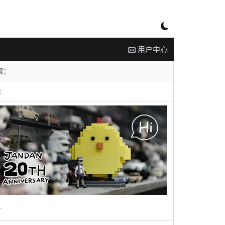
用户中心
告
广