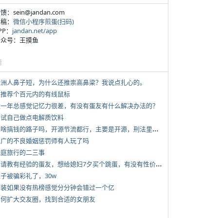
反馈：sein@jandan.com
投稿：
微信小程序煎蛋(扫码)
APP：
jandan.net/app
 公众号：王摸鱼
塘
 亚洲人鼻子短，为什么还推崇高鼻梁？我说点扎心的。
 求推荐个百元内的有线鼠标
 近一年总感觉记忆力很差，有没有蛋友有什么解决办法的？
 尝试自己做点电解质饮料
*
有啥搞钱的路子吗，开源节流都行，主要是开源，刑法里的咱不做
 推广的不良婚姻惩罚师有人玩了吗
 家庭旅行的二三事
*
想请教有经验的蛋友，想给媳妇7夕买个跳蛋，有没有性价比高的推荐
侄子被骗彩礼了，30w
 女装如果没有热榜感觉分分钟会错过一个亿
 如何扩大交友圈，找到合适的女朋友