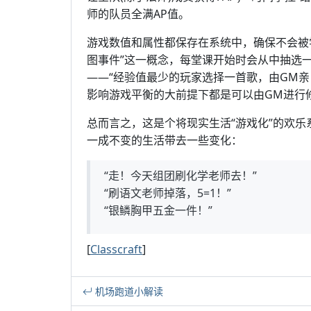
师的队员全满AP值。
游戏数值和属性都保存在系统中，确保不会被
图事件”这一概念，每堂课开始时会从中抽选一
——“经验值最少的玩家选择一首歌，由GM
影响游戏平衡的大前提下都是可以由GM进行
总而言之，这是个将现实生活“游戏化”的欢
一成不变的生活带去一些变化：
“走！今天组团刷化学老师去！”
“刷语文老师掉落，5=1！”
“银鳞胸甲五金一件！”
[
Classcraft
]
机场跑道小解读