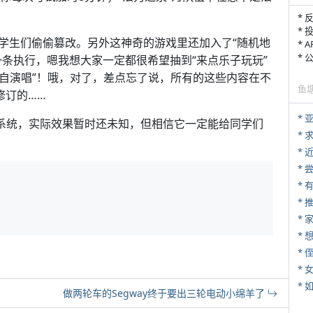
* 
* 
学生们偷偷篡改。另外这神奇的游戏里还加入了“随机地
* 
*
条执行，嗯我想大家一定都很希望抽到“来点乐子玩玩”
亲自演唱”！哦，对了，差点忘了说，所有的这些内容在不
鱼
修订的……
*
乐系统，实际效果暂时还未知，但相信它一定能给同学们
*
*
*
*
*
* 
*
*
做两轮车的Segway终于要出三轮电动小绵羊了