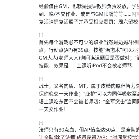
经验值由GM，也就是授课教师负责发放，学生
到、晚/不交作业、或是与GM顶嘴等等……呵
复活请扔复活骰子并承受相应责罚：周六留校
[-]
首先每个游戏必不可少的职业当然是奶妈/补师
点，行动点(AP)有35点。技能“治愈术”可以
GM大人(老师大人)询问谋道题目是否做对；“
技能，效果是……上课听iPod不会被老师骂…
[-]
战士，又名肉盾、MT，属于皮糙肉厚但智力欠缺
保你晚交一天作业；“庇护”可以为同伴吸收至高
嗯上课吃东西不会被老师叨；“全军突击”当
一天交作业！
[-]
法师只有30点血，但AP值高达50点，是全队
让全队(除了法师)成员获得7AP；“时间掌控