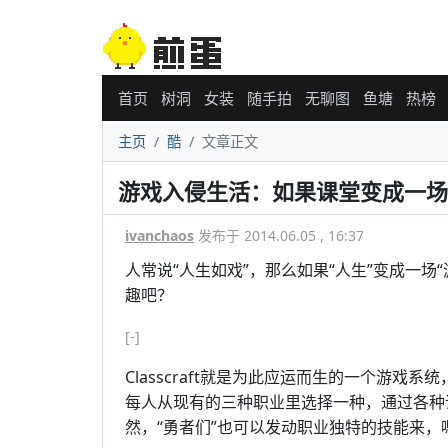
首页
树洞
女装
随手拍
无聊图
鱼塘
热榜
主页
酷
文章正文
游戏入侵生活：如果课堂变成一场
ivanchaos
发布于 2014.06.05 , 16:37
人常说“人生如戏”，那么如果“人生”变成一
趣吧？
[-]
Classcraft就是为此应运而生的一个游戏
每人从现有的三种职业里选择一种，通过各种
然，“勇者们”也可以发动职业独特的技能来，