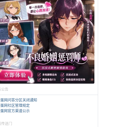
务公告
煎蛋网问答分区关闭通知
煎蛋网社区管理规定
煎蛋网官方渠道公示
蛋传送门