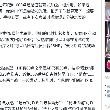
每积累1000点经验值就可以升级。相对地，如果迟
呵，你的HP可是会被扣光哦，扣光了你就算死了，想要
，手抄五页，或者下次考试时间缩短五分钟之类的。
/牧师/僧侣类职业，他们的属性比较均衡，初始HP有50
为指定队友回复10HP；“火热信仰”可以让你在考试时向
治疗之环”可以给所有组员回复15HP；“天之恩赐”是被动
…
类型，HP有80点之高但AP只有30点。技能“埋伏”能
20点伤害，减免35%后将伤害转移至自身；“猎食”……
站
同队有两个战士一起发动此技能时，全队同学们都可以晚
*
*
*
的法力池。“隐匿”可以迟到最多两分钟；“秘法传输”可以
煎
”给你每次考试加时8分钟；“法力之泉”为队伍中任意不是法