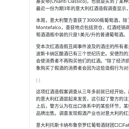
基安帝(Chianti Classico)，也就
最近一份为期3年的意大利红酒造假调查显示
本周，意大利警方查获了30000瓶葡萄酒，除了上
Montefalco，查获地点包括货仓、红酒
萄酒酒瓶中装的只是1美元/升的普通葡萄酒。
受本次红酒造假丑闻事件波及的酒庄的所有者
波斯卡纳区酿酒已有三个世纪历史。安德烈的
会使消费者不再购买他们的红酒。“除了经济
象购买了假酒的消费者会因为这些造假行为对
[-]
这项红酒造假案调查从三年多前就已经开始，
的意大利红酒尝起来发苦，这引起了警方的注
上后，警方认为在出口体系中的某些环节，某
品牌出售。调查发现假酒产业也对意大利的红
意大利托斯卡纳布鲁奈罗红葡萄酒财团□□Fabri