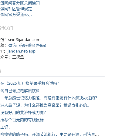
煎蛋网问答分区关闭通知
煎蛋网社区管理规定
煎蛋网官方渠道公示
蛋传送门
反馈：sein@jandan.com
投稿：
微信小程序煎蛋(扫码)
APP：
jandan.net/app
 公众号：王摸鱼
塘
现在（2026 年）换苹果手机合适吗？
 尝试自己做点电解质饮料
 近一年总感觉记忆力很差，有没有蛋友有什么解决办法的？
 亚洲人鼻子短，为什么还推崇高鼻梁？我说点扎心的。
 有没有好用的斐济杯或刀魔？
 求推荐个百元内的有线鼠标
打工记、
*
有啥搞钱的路子吗，开源节流都行，主要是开源，刑法里的咱不做