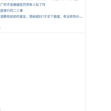
 推广的不良婚姻惩罚师有人玩了吗
 家庭旅行的二三事
*
想请教有经验的蛋友，想给媳妇7夕买个跳蛋，有没有性价比高的推荐
告
告