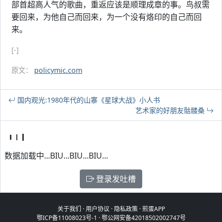
部首超高人气的歌曲，重返应该是顺理成章的事。鸟叔需
要回来，为他自己而回来，为一个没有烙印的自己而回
来。
[-]
原文：
policymic.com
国内观光:1980年代的山寨《星球大战》小人书
艺术家的好朋友骷髅桑
数据加载中...BIU...BIU...BIU...
登录发吐槽
关于我们
·
用户协议
·
隐私政策
·
煎蛋APP
鄂ICP备11008023号-1
·
鄂公网安备42018502002747号