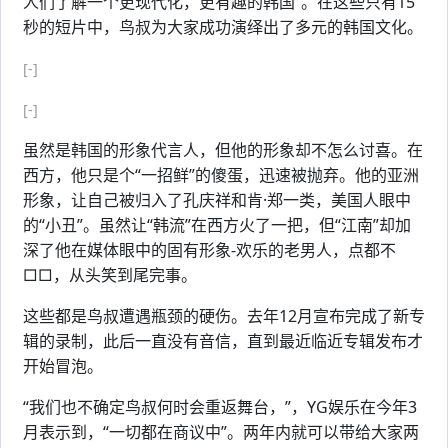
人们了解一个更现代化，更有趣的韩国”。在这些只有15
秒的短片中，鸟叔为大家成功演绎出了多元的韩国文化。
[-]
[-]
虽然是韩国的形象代言人，但他的形象却不怎么讨喜。在
西方，他只是个“一招鲜”的傻蛋，迅速被抛弃。他的亚洲
形象，让自己被归入了孔庆祥和肯·郑一类，美国人眼中
的“小丑”。虽然让“韩流”在西方火了一把，但“江南”却加
深了他在媒体眼中的固有形象-欢乐的老男人，点都不
□□，从头笑到尾完事。
这些都是鸟叔遭遇瓶颈的硬伤。去年12月宣布完成了新专
辑的录制，此后一直没有音信，直到最近临近专辑发布才
开始冒泡。
“我们也不确定鸟叔何时会重返舞台，”，YG娱乐在今年3
月表示到，“一切都在商议中”。两年内就可以带给大家两