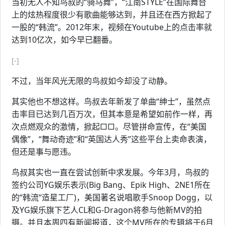
当初无人不知鸟叔的“骑马舞”，“江南STYLE”在国际舞台
上的炫热程度很少有歌曲能够达到，并且还在西方掀起了
一股的“韩流”。2012年末，视频在Youtube上的点击率就
达到10亿次，如今早已翻番。
[-]
不过，当年风光无限的鸟叔如今却没了动静。
其实他也不想这样。鸟叔去年新发了单曲“绅士”，虽然点
击率目已达到几百万次，但其本意是希望如前作一样，再
次点燃观众的激情，掀起□□。尽管拼命宣传，在“美国
偶像”，“舞动奇迹”和“英国达人秀”这些平台上卖命表演，
但还是事与愿违。
鸟叔其实也一直在尝试创新中求发展。今年3月，鸟叔的
签约公司YG娱乐表示(Big Bang、Epik High、2NE1所在
的“韩流“造星工厂)，美国著名说唱歌手Snoop Dogg，以
及YG娱乐旗下艺人CL和G-Dragon将参与他新MV的拍
摄。并且本周四有新闻报道，这个MV所在的专辑将于6月