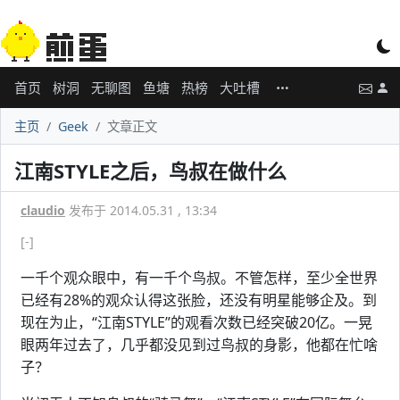
首页
树洞
无聊图
鱼塘
热榜
大吐槽
主页
Geek
文章正文
江南STYLE之后，鸟叔在做什么
claudio
发布于 2014.05.31 , 13:34
[-]
一千个观众眼中，有一千个鸟叔。不管怎样，至少全世界
已经有28%的观众认得这张脸，还没有明星能够企及。到
现在为止，“江南STYLE”的观看次数已经突破20亿。一晃
眼两年过去了，几乎都没见到过鸟叔的身影，他都在忙啥
子？