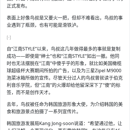
正式发布。
表面上好像鸟叔是又要火一把，但却不难看出，鸟叔的事
业遇到了瓶颈，也有可能是滑铁泸。
[-]
自“江南STYLE”以来，鸟叔这几年做得最多的事就是复制
成功——即使是“绅士”也和“江南STYLE”如出一撤。他同
时也无法摆脱在“江南”中傻乎乎的形象，就比如美国橄榄
球超级杯大赛期间所拍的广告，以及为三星Zipel M9000
泡菜冰箱所做的宣传。尽管天分过人的鸟叔曾就读于伯克
利音乐学院，但“江南”的火爆却给他留深深下了“傻”的标
签，而不是创作天才。
去年，鸟叔被任命为韩国旅游形象大使，为介绍韩国的美
食和旅游景点拍摄了一系列宣传片。
韩国旅游发展局Kang Jong-soon说道：“希望通过他，让