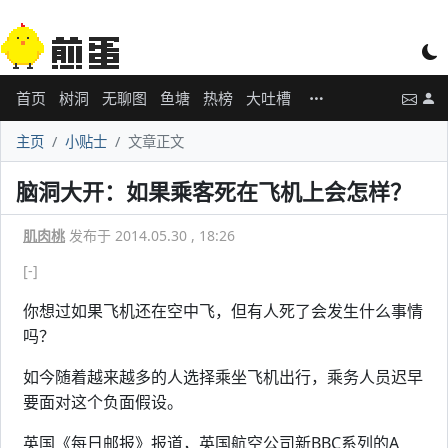
首页
树洞
无聊图
鱼塘
热榜
大吐槽
主页
小贴士
文章正文
脑洞大开：如果乘客死在飞机上会怎样？
肌肉桃
发布于 2014.05.30 , 18:26
[-]
你想过如果飞机还在空中飞，但有人死了会发生什么事情
吗？
如今随着越来越多的人选择乘坐飞机出行，乘务人员迟早
要面对这个负面假设。
英国《每日邮报》报道，英国航空公司新BBC系列的A