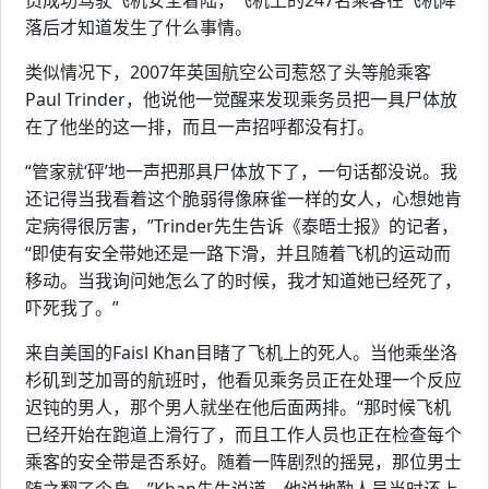
员成功驾驶飞机安全着陆，飞机上的247名乘客在飞机降
落后才知道发生了什么事情。
类似情况下，2007年英国航空公司惹怒了头等舱乘客
Paul Trinder，他说他一觉醒来发现乘务员把一具尸体放
在了他坐的这一排，而且一声招呼都没有打。
“管家就‘砰’地一声把那具尸体放下了，一句话都没说。我
还记得当我看着这个脆弱得像麻雀一样的女人，心想她肯
定病得很厉害，”Trinder先生告诉《泰晤士报》的记者，
“即使有安全带她还是一路下滑，并且随着飞机的运动而
移动。当我询问她怎么了的时候，我才知道她已经死了，
吓死我了。”
来自美国的Faisl Khan目睹了飞机上的死人。当他乘坐洛
杉矶到芝加哥的航班时，他看见乘务员正在处理一个反应
迟钝的男人，那个男人就坐在他后面两排。“那时候飞机
已经开始在跑道上滑行了，而且工作人员也正在检查每个
乘客的安全带是否系好。随着一阵剧烈的摇晃，那位男士