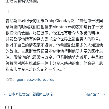
生还没有确认死因。
[-]
吉尼斯世界纪录的主编Craig Glenday说：“当他第一次同
意沉重的时候我们在他位于Monterrey的家中进行了一次
很愉快的会面。尽管卧床，他还是有着令人敬畏的精神，
并发誓尽他所有的努力丢掉这个世界上最重男人的称号。
他对于自己的情况毫不避讳，他希望能让更多的人知道他
的故事。吉尼斯世界纪录能够使他得到他所需要的医疗关
注。虽然他的记录没有改变，但看到他努力减肥，并且微
笑着面对所有挑战是一件十分令人感动的事。他会是吉尼
斯家族里令人难以忘记的一个人。”
原文：
guinnessworldrecords
日本奇怪食品：甜甜圈三明治
何谓“酷”？