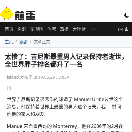
首页
树洞
无聊图
鱼塘
热榜
大吐槽
主页
悲剧
文章正文
太惨了：吉尼斯最重男人记录保持者逝世，
全世界胖子排名都升了一名
island
发布于 2014.05.29 , 00:34
[-]
世界吉尼斯记录很悲伤的知道了 Manuel Uribe过世这个
消息，他保持着世界上最重的男人这个记录。我， 慰问
他他的家人和朋友。
Manuel来自墨西哥的 Monterrey，他在2006年的2月在