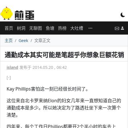
首页
树洞
无聊图
鱼塘
热榜
大吐槽
主页
Geek
文章正文
通勤成本其实可能是笔超乎你想象巨额花销
island
发布于 2014.05.20 , 06:42
[-]
Kay Phillips害怕这一刻已经很长时间了。
这位来自北卡罗来纳Elon的妇女几年来一直想知道自己的
通勤成本是多少。所以她决定为了路透社坐下来一次算个
清楚。
四年来，每个工作日Phillips都要开2个半小时的车去上