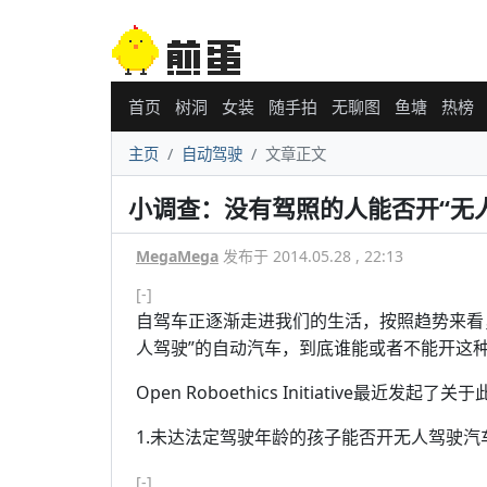
首页
树洞
女装
随手拍
无聊图
鱼塘
热榜
主页
自动驾驶
文章正文
小调查：没有驾照的人能否开“无
MegaMega
发布于 2014.05.28 , 22:13
[-]
自驾车正逐渐走进我们的生活，按照趋势来看
人驾驶”的自动汽车，到底谁能或者不能开这
Open Roboethics Initiative最
1.未达法定驾驶年龄的孩子能否开无人驾驶汽
[-]