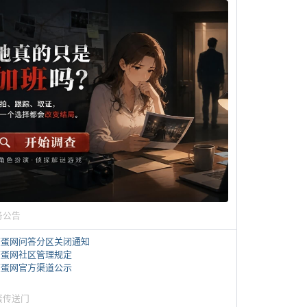
务公告
煎蛋网问答分区关闭通知
煎蛋网社区管理规定
煎蛋网官方渠道公示
蛋传送门