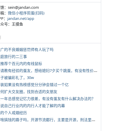
反馈：sein@jandan.com
投稿：
微信小程序煎蛋(扫码)
APP：
jandan.net/app
 公众号：王摸鱼
塘
 推广的不良婚姻惩罚师有人玩了吗
 家庭旅行的二三事
 求推荐个百元内的有线鼠标
*
想请教有经验的蛋友，想给媳妇7夕买个跳蛋，有没有性价比高的推荐
侄子被骗彩礼了，30w
 女装如果没有热榜感觉分分钟会错过一个亿
 如何扩大交友圈，找到合适的女朋友
 近一年总感觉记忆力很差，有没有蛋友有什么解决办法的？
 说说自己行业内的内行人才能了解的内幕
 我的个人戒烟经历
*
有啥搞钱的路子吗，开源节流都行，主要是开源，刑法里的咱不做