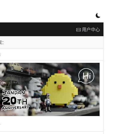
用户中心
告
广